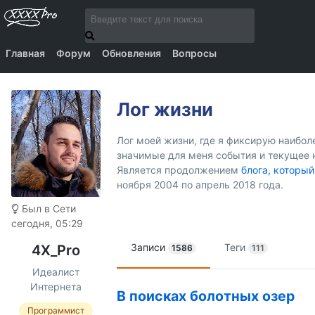
Главная
Форум
Обновления
Вопросы
Лог жизни
Лог моей жизни, где я фиксирую наибо
значимые для меня события и текущее 
Является продолжением
блога, который
ноября 2004 по апрель 2018 года.
Был в Сети
сегодня, 05:29
Записи
Теги
4X_Pro
1586
111
Идеалист
Интернета
В поисках болотных озер
Программист