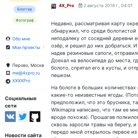
4X_Pro
2 августа 2019 г., 04:01
Блоггер
Фотограф
Недавно, рассматривая карту окре
обнаружил, что среди болотистой
неподалеку от соседней деревни е
Обо мне
озёр, и решил до них добраться. И
Мои проекты
надев резиновые сапоги, отправилс
Доехал на велосипеде до места, г
Перово, Москва, Россия
болото, спрятал его в кусты, и от
me@4xpro.ru
пешком.
XXXXPro
На болоте в больших количествах
какие-то неизвестные ягоды. (Пот
Социальные
предположил, что это брусника, та
сети
Wikimapia написано, что там ее мн
вроде похожа). Прошагав полкило
сквозь заросли травы на берегу, и
передо мной открылось первое из 
Новости сайта