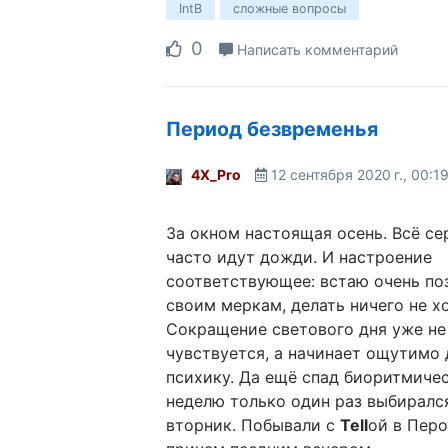
IntB
сложные вопросы
0
Написать комментарий
Период безвременья
4X_Pro
12 сентября 2020 г., 00:1
За окном настоящая осень. Всё се
часто идут дожди. И настроение
соответствующее: встаю очень по
своим меркам, делать ничего не х
Сокращение светового дня уже не
чувствуется, а начинает ощутимо 
психику. Да ещё спад биоритмичес
неделю только один раз выбиралс
вторник. Побывали с
Tell
ой в Перо