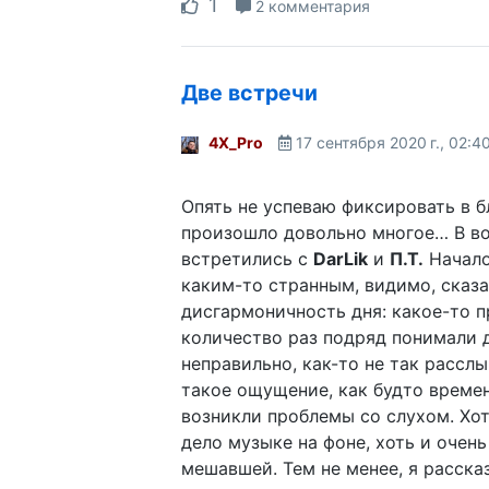
1
2 комментария
Две встречи
4X_Pro
17 сентября 2020 г., 02:4
Опять не успеваю фиксировать в бл
произошло довольно многое… В в
встретились с
DarLik
и
П.Т.
Начало
каким-то странным, видимо, сказ
дисгармоничность дня: какое-то 
количество раз подряд понимали 
неправильно, как-то не так рассл
такое ощущение, как будто времен
возникли проблемы со слухом. Хот
дело музыке на фоне, хоть и очень
мешавшей. Тем не менее, я расска