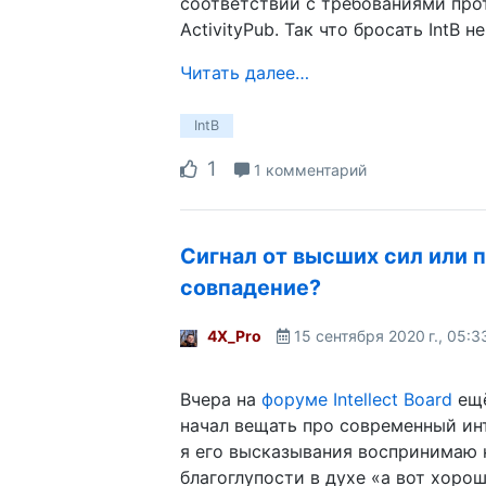
соответствии с требованиями про
ActivityPub. Так что бросать IntB не
Читать далее…
IntB
1
1 комментарий
Сигнал от высших сил или 
совпадение?
4X_Pro
15 сентября 2020 г., 05:3
Вчера на
форуме Intellect Board
ещё
начал вещать про современный ин
я его высказывания воспринимаю 
благоглупости в духе «а вот хоро