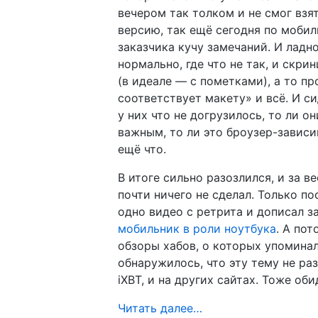
вечером так толком и не смог взят
версию, так ещё сегодня по мобил
заказчика кучу замечаний. И ладн
нормально, где что не так, и скр
(в идеале — с пометками), а то пр
соответствует макету» и всё. И си
у них что не догрузилось, то ли о
важным, то ли это броузер-зависи
ещё что.
В итоге сильно разозлился, и за в
почти ничего не сделал. Только п
одно видео с ретрита и дописал з
мобильник в роли ноутбука
. А пот
обзоры хабов, о которых упоминал
обнаружилось, что эту тему не ра
iXBT, и на других сайтах. Тоже об
Читать далее…