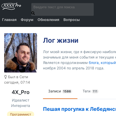
Главная
Форум
Обновления
Вопросы
Лог жизни
Лог моей жизни, где я фиксирую наибо
значимые для меня события и текущее 
Является продолжением
блога, который
ноября 2004 по апрель 2018 года.
Был в Сети
сегодня, 07:14
Записи
Теги
4X_Pro
1586
111
Идеалист
Интернета
Пешая прогулка к Лебедянс
Программист