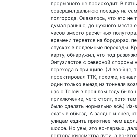
прорывного не происходит. В пятн
совершил дальнюю поездку на сам
полгорода. Оказалось, что это не т
думал раньше, до нужного места е
часов вместо расчётных полутора
времени теряется на бордюрах, п
спусках в подземные переходы. Кр
карту, обнаружил, что под развяз
Энтузиастов с северной стороны 
перехода в принципе. (И вообще, т
проектировал ТТК, похоже, ненав
один только выезд из тоннеля возл
нас с Tellой в прошлом году было 
приключение, чего стоит, хотя та
было сделать нормально всё.) Из-
ехать в объезд. А заодно и счёл, ч
улицам ездить приятнее, чем вдол
шоссе. Но увы, это во-первых, да
полтора километра пути, а во-вто