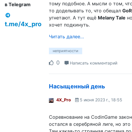
тому подобное. А мысли о том, чт
в Telegram
то доделывать то, что обещал
GoR
угнетают. А тут ещё
Melany Tale
но
t.me/4x_pro
хочет подкинуть.
Читать далее…
неприятности
0
Написать комментарий
Насыщенный день
4X_Pro
5 июня 2023 г., 18:55
Соревнование на CodinGame законч
остался в серебряной лиге, но это
Там какая-то странная система по