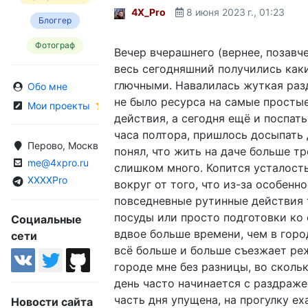
4X_Pro
8 июня 2023 г., 01:23
Блоггер
Фотограф
Вечер вчерашнего (вернее, позавч
весь сегодняшний получились как
глючными. Навалилась жуткая раз
Обо мне
не было ресурса на самые просты
Мои проекты
действия, а сегодня ещё и поспат
часа полтора, пришлось досыпать 
Перово, Москва, Россия
понял, что жить на даче больше тр
me@4xpro.ru
слишком много. Копится усталость
XXXXPro
вокруг от того, что из-за особенн
повседневные рутинные действия
посуды или просто подготовки ко
Социальные
вдвое больше времени, чем в город
сети
всё больше и больше съезжает ре
городе мне без разницы, во скольк
день часто начинается с раздраже
часть дня упущена, на прогулку ех
Новости сайта