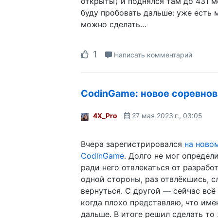
открыты) и поднялся там до 431 м
буду пробовать дальше: уже есть 
можно сделать…
1
Написать комментарий
CodinGame: новое соревно
4X_Pro
27 мая 2023 г., 03:05
Вчера зарегистрировался
на ново
CodinGame
. Долго не мог определи
ради него отвлекаться от разрабо
одной стороны, раз отвлёкшись, 
вернуться. С другой — сейчас всё
когда плохо представляю, что име
дальше. В итоге решил сделать то 