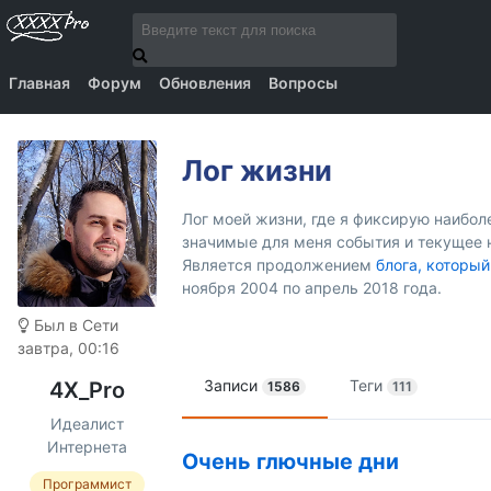
Главная
Форум
Обновления
Вопросы
Лог жизни
Лог моей жизни, где я фиксирую наибо
значимые для меня события и текущее 
Является продолжением
блога, который
ноября 2004 по апрель 2018 года.
Был в Сети
завтра, 00:16
Записи
Теги
4X_Pro
1586
111
Идеалист
Интернета
Очень глючные дни
Программист