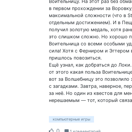
Воительницу. На этот раз без обма
в первом прохождении за Воровку,
максимальной сложности (что в S
отдельным достижением). И в Пещ
получил золотую медаль, хотя ран
это слишком сложно. Но хорошо 
Воительница со всеми особыми у
сила! Хотя с Ферниром и Эгтером 
пришлось повозиться.
Ещё узнал, как добраться до Локи.
от этого какая польза Воительнице
вот за Волшебницу это позволило 
с загадками. Завтра, наверное, пе
за неё. Но один из квестов для ме
нерешаемым — тот, который связан
компьютерные игры
0
1 комментарий