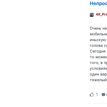
Непрос
4X_Pr
Очень не
мобильни
иньскую 
голова с
Сегодня 
то момен
того, в 
условиях
один вар
тяжелый,
1