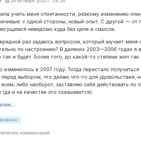
o
29 октября 2020 г., 04:35
ила учить меня спонтанности, резкому изменению плано
ечивые: с одной стороны, новый опыт. С другой — от
несущимся неведомо куда без цели и смысла.
ередной раз задаюсь вопросом, который мучает меня 
ельно по настроению? В далеких 2003—2006 годах я вер
е так и будет. Более того, до какой-то степени жил так 
о изменилось в 2007 году. Тогда перестало получаться
 перед выбором, что делаю что-то для удовольствия, 
 всем, либо наоборот, заставляю себя действовать по 
 (да и на качестве это сказыавется).
далее…
 вопросы
Написать комментарий