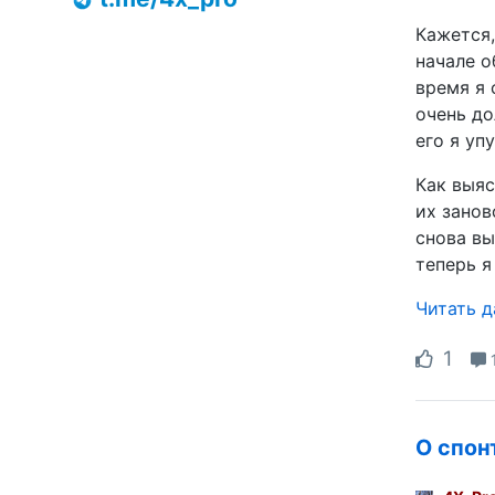
Кажется,
начале о
время я 
очень до
его я уп
Как выяс
их занов
снова вы
теперь я
Читать 
1
О спон