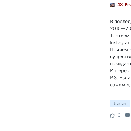
4X_Pr
В послед
2010—201
Третьем 
Instagra
Причем к
существ
покидает
Интересн
P.S. Есл
самом де
travian
0