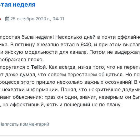
тая неделя
o
25 октября 2020 г., 04:01
простая была неделя! Несколько дней в почти оффлайн
ка. В пятницу внезапно встал в 9:40, и при этом высп
и янскую модальности для канала. Потом не выдержал 
оображала плохо.
поругался с
Tell
ой. Как всегда, из-за того, что на пер
т даже думал, что совсем перестанем общаться. Но п
процессе этого пришло несколько важных осознаний! В
 нехватки информации. Понял, что некритичное додумы
иант объяснения: «раз он один, значит, неверным он б
 но эффективный, хоть и пошедший не по плану.
Написать комментарий