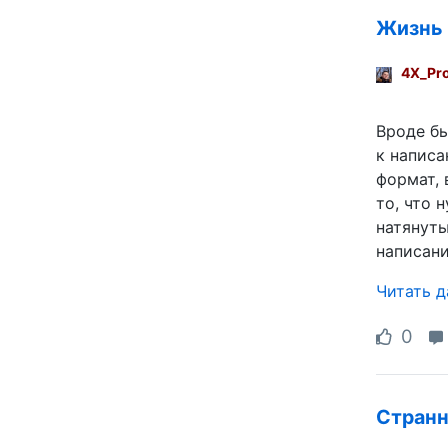
Жизнь 
4X_Pr
Вроде бы
к написа
формат, 
то, что 
натянуты
написани
Читать 
0
Странн