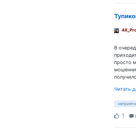
Тупико
4X_Pr
В очеред
приходит
просто м
мошенник
получило
Читать 
неприятн
1