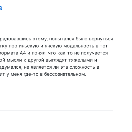
B
брадовавшись этому, попытался было вернуться
етку про иньскую и янскую модальность в тот
формата A4 и понял, что как-то не получается
дной мысли к другой выглядят тяжелыми и
думался, не является ли эта сложность в
т у меня где-то в бессознательном.