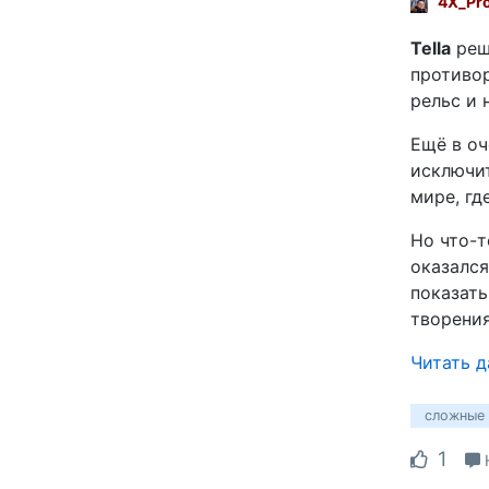
4X_Pr
Tella
реш
противор
рельс и 
Ещё в оч
исключит
мире, гд
Но что-т
оказался
показать
творения
Читать 
сложные
1