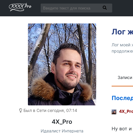
Лог 
Лог моей 
продолж
Запис
Послед
Был в Сети сегодня, 07:14
4X_Pr
4X_Pro
Ну вот и
Идеалист Интернета