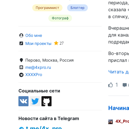
периода,
Программист
Блоггер
сказала 
в спячку
Фотограф
Вчерашни
для кана
Обо мне
подредак
Мои проекты
Во-вторы
прислал 
Перово, Москва, Россия
me@4xpro.ru
Читать 
XXXXPro
1
Социальные сети
Начина
Новости сайта в Telegram
4X_Pr
t.me/4x_pro