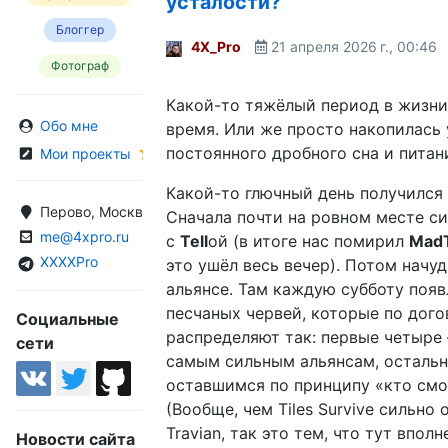
усталости?
Блоггер
4X_Pro
21 апреля 2026 г., 00:46
Фотограф
Какой-то тяжёлый период в жизни
Обо мне
время. Или же просто накопилась 
постоянного дробного сна и питан
Мои проекты
Какой-то глючный день получился 
Перово, Москва, Россия
Сначала почти на ровном месте си
me@4xpro.ru
с
Tell
ой (в итоге нас помирил
Mad
XXXXPro
это ушёл весь вечер). Потом начу
альянсе. Там каждую субботу появ
песчаных червей, которые по дог
Социальные
распределяют так: первые четыре
сети
самым сильным альянсам, осталь
оставшимся по принципу «кто смо
(Вообще, чем Tiles Survive сильно 
Travian, так это тем, что тут впол
Новости сайта