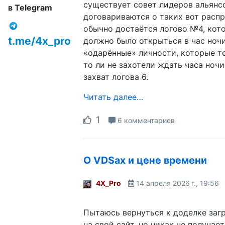
существует совет лидеров альянсо
в Telegram
договариваются о таких вот распр
обычно достаётся логово №4, кото
t.me/4x_pro
должно было открыться в час ноч
«одарённые» личности, которые то
то ли не захотели ждать часа ночи
захват логова 6.
Читать далее…
1
6 комментариев
О VDSах и цене времени
4X_Pro
14 апреля 2026 г., 19:56
Пытаюсь вернуться к доделке заг
на свой сайт, но никак не получае