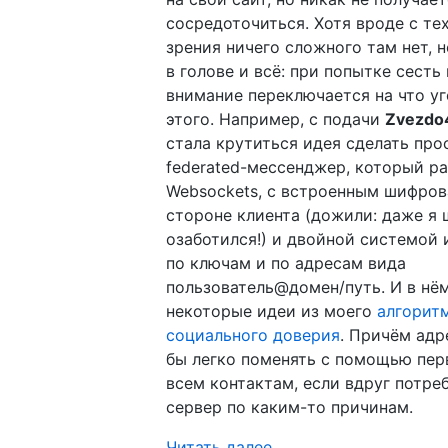
сосредоточиться. Хотя вроде с те
зрения ничего сложного там нет, н
в голове и всё: при попытке сесть
внимание переключается на что уг
этого. Например, с подачи
Zvezdo
стала крутиться идея сделать пр
federated-мессенджер, который ра
Websockets, с встроенным шифров
стороне клиента (дожили: даже я
озаботился!) и двойной системой
по ключам и по адресам вида
пользователь@домен/путь. И в нё
некоторые идеи из моего
алгорит
социального доверия
. Причём ад
бы легко поменять с помощью пер
всем контактам, если вдруг потре
сервер по каким-то причинам.
Читать далее…