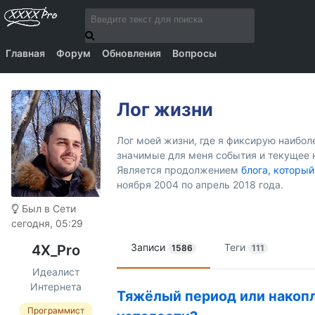
Главная
Форум
Обновления
Вопросы
Лог жизни
Лог моей жизни, где я фиксирую наибо
значимые для меня события и текущее 
Является продолжением
блога, который
ноября 2004 по апрель 2018 года.
Был в Сети
сегодня, 05:29
Записи
Теги
4X_Pro
1586
111
Идеалист
Интернета
Тяжёлый период или накоп
Программист