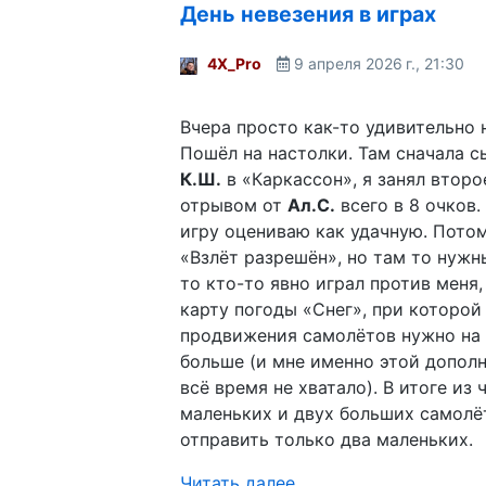
День невезения в играх
4X_Pro
9 апреля 2026 г., 21:30
Вчера просто как-то удивительно н
Пошёл на настолки. Там сначала с
К.Ш.
в «Каркассон», я занял второ
отрывом от
Ал.С.
всего в 8 очков.
игру оцениваю как удачную. Потом
«Взлёт разрешён», но там то нужн
то кто-то явно играл против меня
карту погоды «Снег», при которой
продвижения самолётов нужно на 
больше (и мне именно этой допол
всё время не хватало). В итоге из
маленьких и двух больших самолё
отправить только два маленьких.
Читать далее…