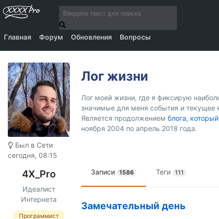
Главная
Форум
Обновления
Вопросы
Лог жизни
Лог моей жизни, где я фиксирую наибо
значимые для меня события и текущее 
Является продолжением
блога, который
ноября 2004 по апрель 2018 года.
Был в Сети
сегодня, 08:15
Записи
Теги
4X_Pro
1586
111
Идеалист
Интернета
Замечательный день
Программист