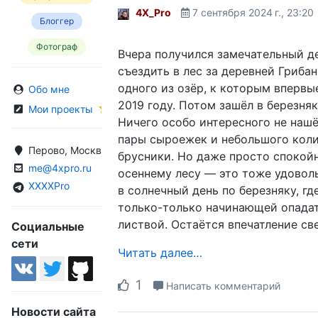
4X_Pro
7 сентября 2024 г., 23:20
Блоггер
Фотограф
Вчера получился замечательный де
съездить в лес за деревней Гриба
одного из озёр, к которым впервы
Обо мне
2019 году. Потом зашёл в березняк
Мои проекты
Ничего особо интересного не нашё
пары сыроежек и небольшого кол
Перово, Москва, Россия
брусники. Но даже просто спокой
me@4xpro.ru
осеннему лесу — это тоже удовол
XXXXPro
в солнечный день по березняку, гд
только-только начинающей опада
листвой. Остаётся впечатление св
Социальные
сети
Читать далее…
1
Написать комментарий
Новости сайта