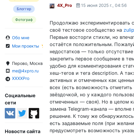
4X_Pro
15 июня 2025 г., 04:56
Блоггер
Фотограф
Продолжаю экспериментировать с 
своё тестовое сообщество на
zuli
Первые восторги стихли, но впеча
Обо мне
остаётся положительным. Пожалуй
Мои проекты
недостатков — только отсутстви
закрепить первое сообщение в тем
Перово, Москва, Россия
удобно для комментирования стат
me@4xpro.ru
хеш-тегов и тега description. А та
XXXXPro
активных и отмеченных как ценны
всех (есть возможность отметить
звёздочкой, но у каждого пользов
Социальные
отмеченных — своя). Но в целом ка
сети
замена Telegram-канала — вполне
решение. К тому же обнаружилось,
есть задаваемые поля (при желан
предусмотреть возможность указы
Новости сайта