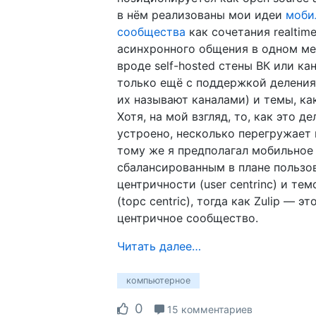
в нём реализованы мои идеи
моби
сообщества
как сочетания realtim
асинхронного общения в одном ме
вроде self-hosted стены ВК или кан
только ещё с поддержкой деления
их называют каналами) и темы, как
Хотя, на мой взгляд, то, как это д
устроено, несколько перегружает 
тому же я предполагал мобильное
сбалансированным в плане пользо
центричности (user centrinc) и те
(topc centric), тогда как Zulip — э
центричное сообщество.
Читать далее…
компьютерное
0
15 комментариев