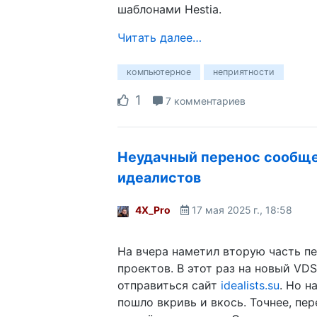
шаблонами Hestia.
Читать далее…
компьютерное
неприятности
1
7 комментариев
Неудачный перенос сообщ
идеалистов
4X_Pro
17 мая 2025 г., 18:58
На вчера наметил вторую часть п
проектов. В этот раз на новый VD
отправиться сайт
idealists.su
. Но н
пошло вкривь и вкось. Точнее, пе