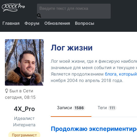
Главная
Форум
Обновления
Вопросы
Лог жизни
Лог моей жизни, где я фиксирую наибо
значимые для меня события и текущее 
Является продолжением
блога, который
ноября 2004 по апрель 2018 года.
Был в Сети
сегодня, 08:15
Записи
Теги
4X_Pro
1586
111
Идеалист
Интернета
Продолжаю экспериментиров
Программист