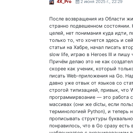
4X_Pro
2 июня 2025 г., 22:29
После возвращения из Области жи
странно подвешенном состоянии. 
целей, нет понимания куда идти, 
только то, что хочется здесь и се
статьи на Хабре, начал писать вт
slow life, играю в Heroes III и пишу 
Причём делаю это не как создател
скорее как ученик, который тольк
писать Web-приложения на Go. Над
давно уже отвык от языков со ста
строгой типизацией, привык, что 
программирвоание — это работа с
массивах (они же dictы, если поль
терминологией Python), и теперь 
прописывать структуры буквально
понравилось, что в Go сразу есть
шаблонизатор с экранированием 