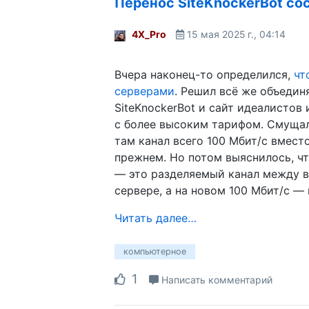
Перенос SiteKnockerBot со
4X_Pro
15 мая 2025 г., 04:14
Вчера наконец-то определился,
чт
серверами
. Решил всё же объедин
SiteKnockerBot и сайт идеалистов 
с более высоким тарифом. Смущал
там канал всего 100 Мбит/с вместо 
прежнем. Но потом выяснилось, что
— это разделяемый канал между 
сервере, а на новом 100 Мбит/с —
Читать далее…
компьютерное
1
Написать комментарий