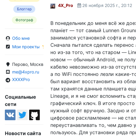
4X_Pro
26 ноября 2025 г., 20:12
Блоггер
Фотограф
В понедельник до меня всё же дое
планiет — тот самый Lunnen Ground
занимался установкой софта и пе
Обо мне
Сначала пытался сделать перенос
Мои проекты
но из-за того, что на старом — Lin
новом — обычный Android, не полу
Перово, Москва, Россия
кабелю невозможно из-за отсутст
me@4xpro.ru
а по WiFi постоянно лезли какие-
XXXXPro
был вариант восстановить из обла
там хранятся данные планшета ещ
Lineage, и я не смог вспомнить ст
Социальные
графический ключ. В итоге просто
сети
нужный софт вручную. Заодно и о
цифровое расхламление — не стал
переустанавливать то, чем давно 
пользуюсь. Для установки ряда п
Новости сайта