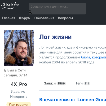
Главная
Форум
Обновления
Вопросы
Лог жизни
Лог моей жизни, где я фиксирую наибо
значимые для меня события и текущее 
Является продолжением
блога, который
ноября 2004 по апрель 2018 года.
Был в Сети
сегодня, 07:14
Записи
Теги
4X_Pro
1586
111
Идеалист
Интернета
Впечатления от Lunnen Grou
Программист