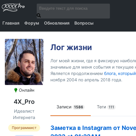
Главная
Форум
Обновления
Вопросы
Лог жизни
Лог моей жизни, где я фиксирую наибо
значимые для меня события и текущее 
Является продолжением
блога, который
ноября 2004 по апрель 2018 года.
Онлайн
4X_Pro
Записи
Теги
1586
111
Идеалист
Интернета
Заметка в Instagram от Nov
Программист