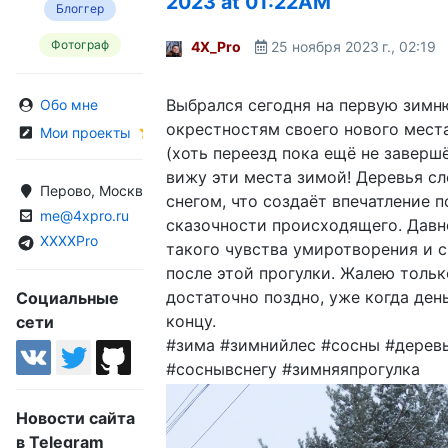
2023 at 01:22AM
Блоггер
Фотограф
4X_Pro
25 ноября 2023 г., 02:19
Выбрался сегодня на первую зимн
Обо мне
окрестностям своего нового мест
Мои проекты
(хоть переезд пока ещё не заверш
вижу эти места зимой! Деревья с
Перово, Москва, Россия
снегом, что создаёт впечатление п
me@4xpro.ru
сказочности происходящего. Давн
XXXXPro
такого чувства умиротворения и с
после этой прогулки. Жалею тольк
достаточно поздно, уже когда ден
Социальные
концу.
сети
#зима #зимнийлес #сосны #дерев
#соснывснегу #зимняяпрогулка
Новости сайта
в Telegram