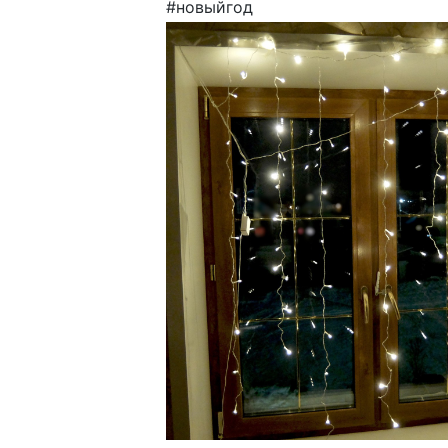
#новыйгод