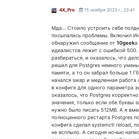
4X_Pro
15 ноября 2023 г., 23:41
Мда… Стоило устроить себе полдн
посыпались проблемы. Включил Ин
обнаружил сообщение от
10geek
а
идеалистов лежит с ошибкой 500.
разбираться, и оказалось, что дел
решил для Postgres немного умен
памяти, а то он забрал больше 1 Гб
начался swap и медленная работа 
в конфиге для одного параметра з
оказалось, что Postgres корректн
значения, только если обе буквы за
нужно было писать 512MB. А я вме
полноценного рестарта Postgres п
конфига сделал systemctl reload, п
не всплыло. А сегодня ночью напис