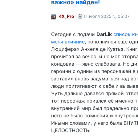
важно» найден!
4X_Pro
11 июля 2025 г., 05:07
Сегодня с подачи
DarLik
список кн
меня влияние
, пополнился ещё од
Люцифера» Анхеля де Куатьэ. Книг
прочитал за вечер, и не мог оторва
концовка — явно слабовата. Но ди
героини с одним из персонажей в 
заставил вновь задуматься над во
люди притягивают к себе и вызыв
Чуть дальше давался прямой ответ
тот персонаж привлёк её именно т
внутренний мир был предельно про
него не было сомнений и внутренн
Иными словами, у него была ВНУ
ЦЕЛОСТНОСТЬ.