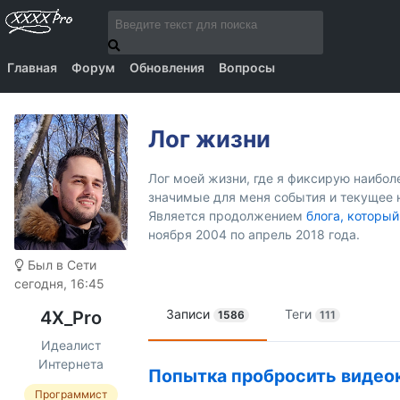
Главная
Форум
Обновления
Вопросы
Лог жизни
Лог моей жизни, где я фиксирую наибо
значимые для меня события и текущее 
Является продолжением
блога, который
ноября 2004 по апрель 2018 года.
Был в Сети
сегодня, 16:45
Записи
Теги
4X_Pro
1586
111
Идеалист
Интернета
Попытка пробросить видео
Программист