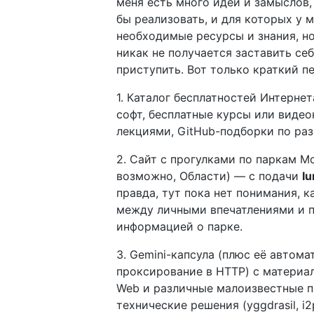
меня есть много идей и замыслов,
бы реализовать, и для которых у м
необходимые ресурсы и знания, н
никак не получается заставить себ
приступить. Вот только краткий п
1. Каталог бесплатностей Интерне
софт, бесплатные курсы или видео
лекциями, GitHub-подборки по ра
2. Сайт с прогулками по паркам Мо
возможно, Области) — с подачи
Iu
правда, тут пока нет понимания, к
между личными впечатлениями и 
информацией о парке.
3. Gemini-капсула (плюс её автома
проксирование в HTTP) с материал
Web и различные малоизвестные 
технические решения (yggdrasil, i2p