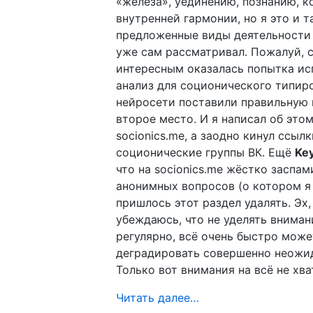
«железа», уединению, познанию, к
внутренней гармонии, но я это и та
предложенные виды деятельности
уже сам рассматривал. Пожалуй,
интересным оказалась попытка ис
анализ для соционического типир
нейросети поставили правильную 
второе место. И я написал об это
socionics.me, а заодно кинул ссылк
соционические группы ВК. Ещё
Ke
что на socionics.me жёстко заспам
анонимных вопросов (о котором я 
пришлось этот раздел удалять. Эх,
убеждаюсь, что не уделять вниман
регулярно, всё очень быстро може
деградировать совершенно неожи
Только вот внимания на всё не хва
Читать далее…