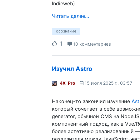
Indieweb).
Читать далее…
осознание
1
10 комментариев
Изучил Astro
4X_Pro
15 июля 2025 г., 03:57
Наконец-то закончил изучение
Ast
который сочетает в себе возможнос
generator, обычной CMS на NodeJS,
компонентный подход, как в Vue/Re
более эстетично реализованный —
разделителя между JavaScript-ча