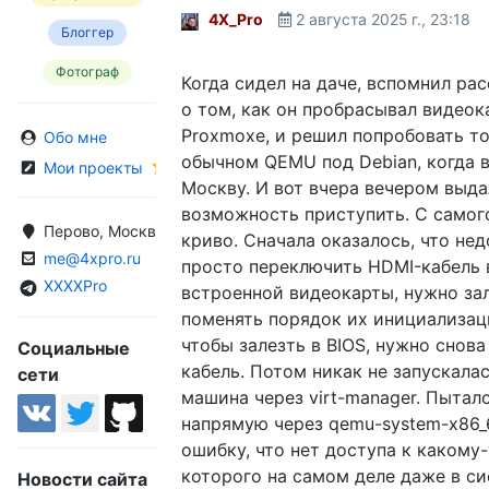
4X_Pro
2 августа 2025 г., 23:18
Блоггер
Фотограф
Когда сидел на даче, вспомнил ра
о том, как он пробрасывал видеок
Proxmoxе, и решил попробовать то
Обо мне
обычном QEMU под Debian, когда в
Мои проекты
Москву. И вот вчера вечером выда
возможность приступить. С самог
Перово, Москва, Россия
криво. Сначала оказалось, что не
me@4xpro.ru
просто переключить HDMI-кабель 
XXXXPro
встроенной видеокарты, нужно зал
поменять порядок их инициализац
чтобы залезть в BIOS, нужно снов
Социальные
кабель. Потом никак не запускала
сети
машина через virt-manager. Пытал
напрямую через qemu-system-x86_
ошибку, что нет доступа к какому-
которого на самом деле даже в си
Новости сайта