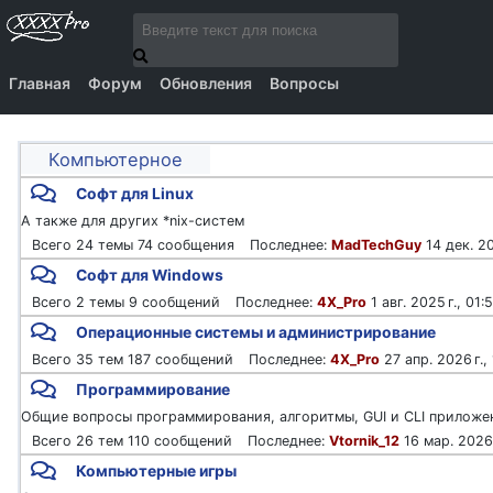
Главная
Форум
Обновления
Вопросы
Компьютерное
Софт для Linux
А также для других *nix-систем
24 темы
74 сообщения
MadTechGuy
14 дек. 20
Софт для Windows
2 темы
9 сообщений
4X_Pro
1 авг. 2025 г., 01:
Операционные системы и администрирование
35 тем
187 сообщений
4X_Pro
27 апр. 2026 г.,
Программирование
Общие вопросы программирования, алгоритмы, GUI и CLI приложе
26 тем
110 сообщений
Vtornik_12
16 мар. 2026 
Компьютерные игры