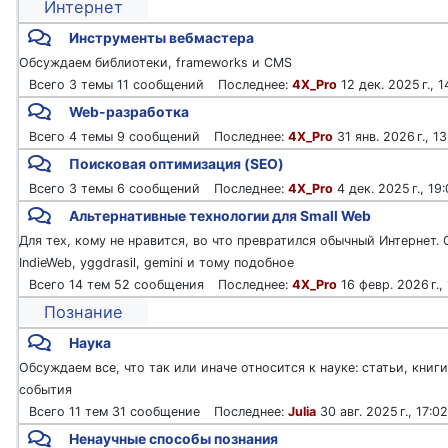
Интернет
Инструменты вебмастера
Обсуждаем библиотеки, frameworks и CMS
3 темы
11 сообщений
4X_Pro
12 дек. 2025 г., 1
Web-разработка
4 темы
9 сообщений
4X_Pro
31 янв. 2026 г., 1
Поисковая оптимизация (SEO)
3 темы
6 сообщений
4X_Pro
4 дек. 2025 г., 19
Альтернативные технологии для Small Web
Для тех, кому не нравится, во что превратился обычный Интернет. 
IndieWeb, yggdrasil, gemini и тому подобное
14 тем
52 сообщения
4X_Pro
16 февр. 2026 г., 
Познание
Наука
Обсуждаем все, что так или иначе относится к науке: статьи, книг
события
11 тем
31 сообщение
Julia
30 авг. 2025 г., 17:02
Ненаучные способы познания