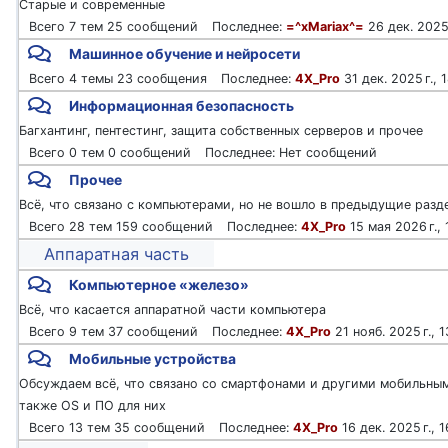
Старые и современные
7 тем
25 сообщений
=^xMariax^=
26 дек. 2025 
Машинное обучение и нейросети
4 темы
23 сообщения
4X_Pro
31 дек. 2025 г., 
Информационная безопасность
Багхантинг, пентестинг, защита собственных серверов и прочее
0 тем
0 сообщений
Нет сообщений
Прочее
Всё, что связано с компьютерами, но не вошло в предыдущие разд
28 тем
159 сообщений
4X_Pro
15 мая 2026 г., 
Аппаратная часть
Компьютерное «железо»
Всё, что касается аппаратной части компьютера
9 тем
37 сообщений
4X_Pro
21 нояб. 2025 г., 
Мобильные устройства
Обсуждаем всё, что связано со смартфонами и другими мобильны
также OS и ПО для них
13 тем
35 сообщений
4X_Pro
16 дек. 2025 г., 1