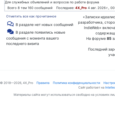
Для служебных объявлений и вопросов по работе форума
8 тем
160 сообщений
4X_Pro
4 авг. 2026 г., 00
Отметить все как прочитанное
«Записки идеалис
разработчика, сторо
В разделе нет новых сообщений
IndieWeb» включ
В разделе появились новые
содержащ
сообщения с момента вашего
На форуме
85
з
последнего визита
Последний зар
уча
© 2018—2026, 4X_Pro
Правила
Политика конфиденциальности
Настро
Сайт работает на
Intelle
Материалы сайта могут использоваться свободно на условиях ли