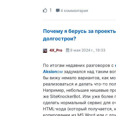
1
4 комментария
Почему я берусь за проект
долгострои?
4X_Pro
9 мая 2024 г., 19:33
По итогам недавних разговоров с
Aksion
ом
задумался над таким во
бы вижу немало вариантов, как м
реализоваться и делать что-то пол
Например, небольшие нишевые про
же SiteKnockerBot. Или уже более
сделать нормальный сервис для о
HTML-кода (который получается, 
копировании из MS Word или с дру