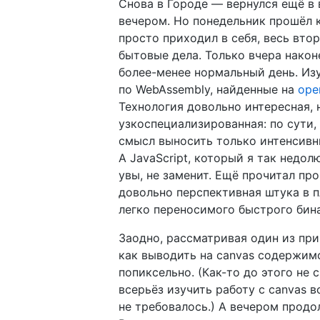
Снова в Городе — вернулся ещё в
вечером. Но понедельник прошёл 
просто приходил в себя, весь вто
бытовые дела. Только вчера након
более-менее нормальный день. Из
по WebAssembly, найденные на
ope
Технология довольно интересная, 
узкоспециализированная: по сути,
смысл выносить только интенсивн
А JavaScript, который я так недол
увы, не заменит. Ещё прочитал про
довольно перспективная штука в п
легко переносимого быстрого бин
Заодно, рассматривая один из при
как выводить на canvas содержим
попиксельно. (Как-то до этого не
всерьёз изучить работу с canvas 
не требовалось.) А вечером прод