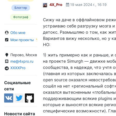
4X_Pro
19 мая 2024 г., 16:19
Блоггер
Фотограф
Сижу на даче в оффлайновом реж
устраиваю себе разгрузку мозга 
детокс. Размышляю о том, как жит
Обо мне
Вариантов вижу несколько, но у к
Мои проекты
НО:
1) жить примерно как и раньше, и
Перово, Москва, Россия
на проекте Simurgh — движке моб
me@4xpro.ru
сообщества, в надежде, что учтя о
XXXXPro
(главная из которых заключалась в
open source оказался невостребо
Социальные
сошёл на нет «региональный софт»
сети
оказался вытесненным «глобальны
поддерживающим всякие plugins и
которые и выносятся всякие реги
специфические возможности). Гла
Новости сайта