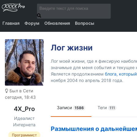
Главная
Форум
Обновления
Вопросы
Лог жизни
Лог моей жизни, где я фиксирую наибо
значимые для меня события и текущее 
Является продолжением
блога, который
ноября 2004 по апрель 2018 года.
Был в Сети
сегодня, 18:43
Записи
Теги
4X_Pro
1586
111
Идеалист
Интернета
Размышления о дальнейше
Программист