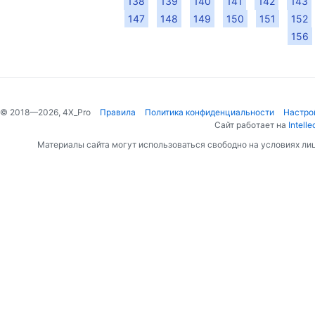
138
139
140
141
142
143
147
148
149
150
151
152
156
© 2018—2026, 4X_Pro
Правила
Политика конфиденциальности
Настро
Сайт работает на
Intelle
Материалы сайта могут использоваться свободно на условиях ли