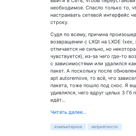
выйти в Сеть, чтобы переустанови
необходимое. Спасло только то, ч
настраивать сетевой интерфейс ч
строку.
Судя по всему, причина произоше
возвращении с LXQt на LXDE (хех,
отличается не сильно, но некотор
чувствуется), из-за чего где-то в
с зависимостями или удалился ка
пакет. А поскольку после обновле
apt autoremove, то всё, что зависе
пакета, тоже пошло под снос. Я е
удивлялся, чего вдруг целых 3 Гб 
идёт…
Читать далее…
компьютерное
неприятности