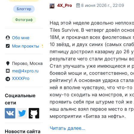
4X_Pro
8 июня 2026 г., 22:09
Блоггер
Фотограф
Над этой неделе довольно неплохо
Tiles Survive. В четверг довёл осн
18M, и прокачал всех фиолетовых 
Обо мне
10 звёзд, и двух синих (самых сла
Мои проекты
пятницу достроил казарму до 26 у
результате чего стали доступны во
Перово, Москва, Россия
Стал улучшать уже имеющиеся и р
me@4xpro.ru
боевой мощи и, соответственно, 
XXXXPro
рейтингу! А основная ударка стала
ней я вполне чувствую, что что-то
кому-то сходить на монстров, и х
Социальные
проявить себя при штурме той же
сети
наш альянс взял первое место в г
мероприятии «Битва за нефть».
Читать далее…
Новости сайта