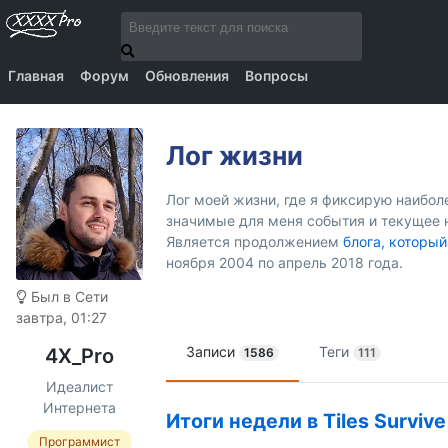
Главная
Форум
Обновления
Вопросы
Лог жизни
Лог моей жизни, где я фиксирую наибо
значимые для меня события и текущее 
Является продолжением
блога, который
ноября 2004 по апрель 2018 года.
Был в Сети
завтра, 01:27
Записи
Теги
4X_Pro
1586
111
Идеалист
Интернета
Итоги недели в Tiles Survive
Программист