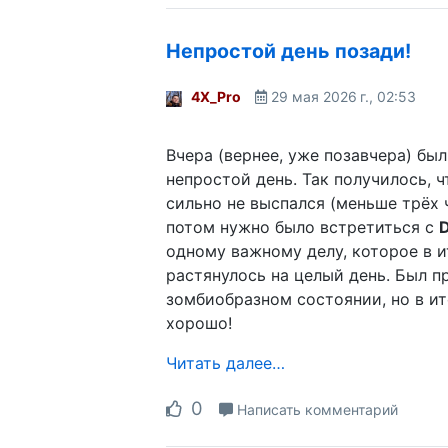
Непростой день позади!
4X_Pro
29 мая 2026 г., 02:53
Вчера (вернее, уже позавчера) был
непростой день. Так получилось, ч
сильно не выспался (меньше трёх ч
потом нужно было встретиться с
D
одному важному делу, которое в и
растянулось на целый день. Был п
зомбиобразном состоянии, но в ит
хорошо!
Читать далее…
0
Написать комментарий