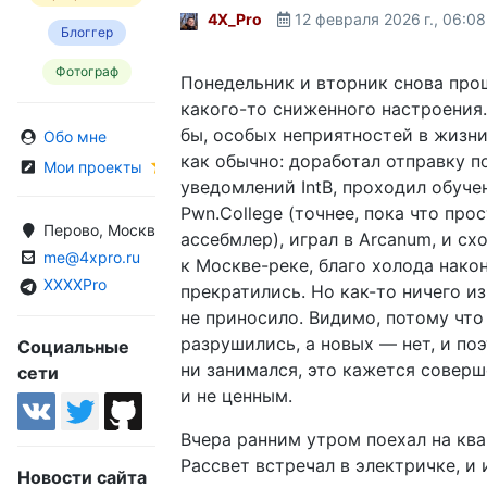
4X_Pro
12 февраля 2026 г., 06:08
Блоггер
Фотограф
Понедельник и вторник снова про
какого-то сниженного настроения.
бы, особых неприятностей в жизни
Обо мне
как обычно: доработал отправку п
Мои проекты
уведомлений IntB, проходил обуче
Pwn.College (точнее, пока что про
Перово, Москва, Россия
ассебмлер), играл в Arcanum, и сх
me@4xpro.ru
к Москве-реке, благо холода нако
XXXXPro
прекратились. Но как-то ничего и
не приносило. Видимо, потому чт
разрушились, а новых — нет, и по
Социальные
ни занимался, это кажется совер
сети
и не ценным.
Вчера ранним утром поехал на ква
Рассвет встречал в электричке, и 
Новости сайта