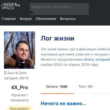
Главная
Форум
Обновления
Вопросы
Лог жизни
Лог моей жизни, где я фиксирую наибо
значимые для меня события и текущее 
Является продолжением
блога, который
ноября 2004 по апрель 2018 года.
Был в Сети
сегодня, 08:15
Записи
Теги
4X_Pro
1586
111
Идеалист
Интернета
Ничего не важно…
Программист