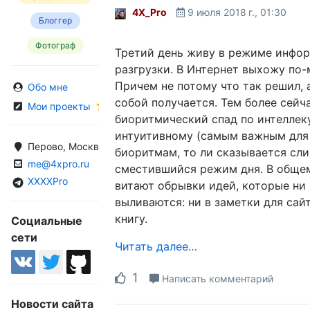
4X_Pro
9 июля 2018 г., 01:30
Блоггер
Фотограф
Третий день живу в режиме инфо
разгрузки. В Интернет выхожу по
Причем не потому что так решил, 
Обо мне
собой получается. Тем более сейча
Мои проекты
биоритмический спад по интеллек
интуитивному (самым важным для
Перово, Москва, Россия
биоритмам, то ли сказывается сл
me@4xpro.ru
сместившийся режим дня. В общем
XXXXPro
витают обрывки идей, которые ни 
выливаются: ни в заметки для сайта
книгу.
Социальные
сети
Читать далее…
1
Написать комментарий
Новости сайта