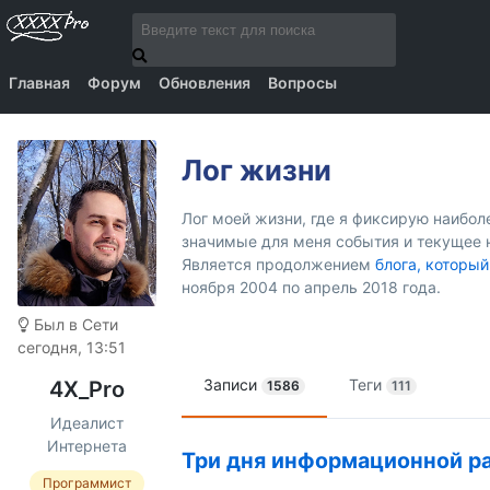
Главная
Форум
Обновления
Вопросы
Лог жизни
Лог моей жизни, где я фиксирую наибо
значимые для меня события и текущее 
Является продолжением
блога, который
ноября 2004 по апрель 2018 года.
Был в Сети
сегодня, 13:51
Записи
Теги
4X_Pro
1586
111
Идеалист
Интернета
Три дня информационной ра
Программист