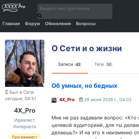
Главная
Форум
Обновления
Вопросы
О Сети и о жизни
Записи
Теги
42
30
Об умных, но бедных
Был в Сети
сегодня, 04:51
4X_Pro
29 июня 2026 г., 04:02
4X_Pro
Мне не раз задавали вопрос: «Кто
Идеалист
целевой аудиторией, для ты делае
Интернета
делаешь?» И на это я неизменно от
Программист