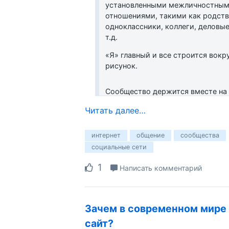
установленными межличностны
отношениями, такими как родств
одноклассники, коллеги, деловы
т.д.
«Я» главный и все строится вокру
рисунок.
Сообщество держится вместе на
интересах. Там на первое место 
Читать далее…
тематика и вклад в это.
Первое отличие, — фокус. Это тя
интернет
общение
сообщества
«последствия»
социальные сети
1
Написать комментарий
Зачем в современном мире
сайт?