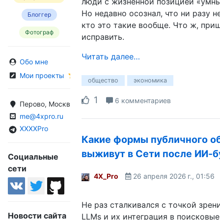
люди с жизненной позицией «умны
Но недавно осознал, что ни разу н
Блоггер
кто это такие вообще. Что ж, при
Фотограф
исправить.
Читать далее…
Обо мне
Мои проекты
общество
экономика
1
6 комментариев
Перово, Москва, Россия
me@4xpro.ru
XXXXPro
Какие формы публичного о
выживут в Сети после ИИ-б
Социальные
сети
4X_Pro
26 апреля 2026 г., 01:56
Не раз сталкивался с точкой зрени
Новости сайта
LLMs и их интеграция в поисковы