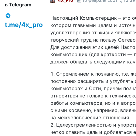
4X_Pro
10 февраля 2001 г., 15:59
в Telegram
Настоящий Компьютерщик – это об
t.me/4x_pro
котором главными целям и источн
удовлетворения от жизни являютс
творческий труд на пользу Сетев
Для достижения этих целей Наст
Компьютерщик (для краткости — 
должен обладать следующими кач
Стремлением к познанию, т.е. 
постоянно расширять и углублять 
компьютерах и Сети, причем позн
относиться не только к техническ
работы компьютеров, но и к вопр
с ними косвенно, например, влия
на межчеловеческие отношения.
Целеустремленностью и упорств
четко ставить цель и добиваться е