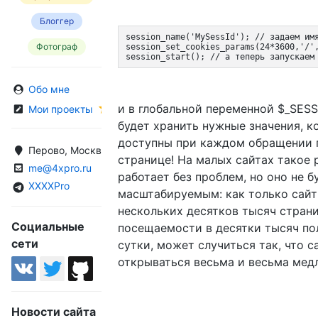
Блоггер
session_name('MySessId'); // задаем им
Фотограф
session_set_cookies_params(24*3600,'/'
session_start(); // а теперь запускаем
Обо мне
и в глобальной переменной $_SES
Мои проекты
будет хранить нужные значения, к
доступны при каждом обращении 
Перово, Москва, Россия
странице! На малых сайтах такое
me@4xpro.ru
работает без проблем, но оно не б
XXXXPro
масштабируемым: как только сайт
нескольких десятков тысяч стран
Социальные
посещаемости в десятки тысяч по
сети
сутки, может случиться так, что с
открываться весьма и весьма мед
Новости сайта