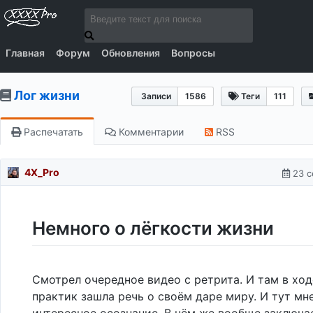
Главная
Форум
Обновления
Вопросы
Лог жизни
Записи
1586
Теги
111
Распечатать
Комментарии
RSS
4X_Pro
23 с
Немного о лёгкости жизни
Смотрел очередное видео с ретрита. И там в ход
практик зашла речь о своём даре миру. И тут мн
интересное осознание. В чём же вообще заключа