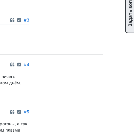
Задать вопрос
0
#3
0
#4
И ничего
отом днём.
0
#5
ротоны, а так
том плазма