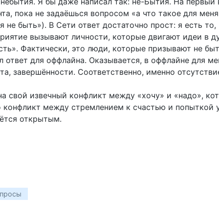
небытия. Я бы даже написал так: не-Бытия. На первый 
нта, пока не задаёшься вопросом «а что такое для мен
 не быть»). В Сети ответ достаточно прост: я есть то
еприятие вызывают личности, которые двигают идеи в д
тость». Фактически, это люди, которые призывают не б
 ответ для оффлайна. Оказывается, в оффлайне для ме
тата, завершённости. Соответственно, именно отсутств
на свой извечный конфликт между «хочу» и «надо», ко
о конфликт между стремлением к счастью и попыткой у
ётся открытым.
опросы