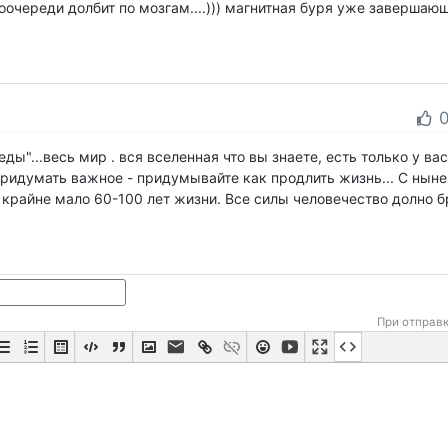
поочереди долбит по мозгам....))) магнитная буря уже завершаю
ды"...весь мир . вся вселенная что вы знаете, есть только у вас 
 придумать важное - придумывайте как продлить жизнь... С нын
 крайне мало 60-100 лет жизни. Все силы человечество долно б
При отправ