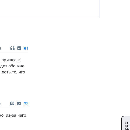
0
#1
И пришла к
удет обо мне
есть то, что
0
#2
о, из-за чего