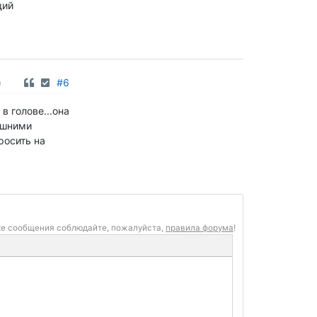
щий
0
#6
в голове...она
ешними
росить на
ке сообщения соблюдайте, пожалуйста,
правила форума
!