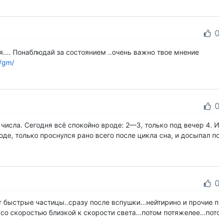
.... Понаблюдай за состоянием ..очень важно твое мнение
/gm/
о числа. Сегодня всё спокойно вроде: 2—3, только под вечер 4. 
оде, только проснулся рано всего после цикла сна, и досыпал п
т быстрые частицы..сразу после вспушки...нейтирино и прочие п
со скоростью близкой к скорости света...потом потяжелее...по