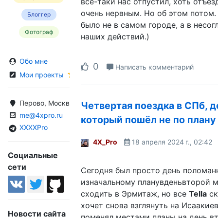
всё-таки нас отпустил, хоть отъез
очень нервным. Но об этом потом.
Блоггер
было не в самом городе, а в несо
Фотограф
наших действий.)
Обо мне
0
Написать комментарий
Мои проекты
Перово, Москва, Россия
Четвертая поездка в СПб, д
me@4xpro.ru
который пошёл не по плану
XXXXPro
4X_Pro
18 апреля 2024 г., 02:42
Социальные
сети
Сегодня был просто день поломан
изначальному планувденьвторой 
сходить в Эрмитаж, но все
Tella
ск
хочет снова взглянуть на Исаакиев
Новости сайта
поменял местами планы на день вт