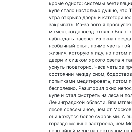
кроме одного: системы вентиляции
купе стало настолько душно, что
T
утра открыла дверь и категоричес
закрывать. Из-за эого я проснулся 
момент,когдапоезд стоял в Болого
наблюдать рассвет из окна поезда
необычный опыт, прямо часть той
жизни», которую я иду, но потом 
двери и сишком яркого света я та
уснуть поовторно. Часа четыре пр
состоянии между сном, бодрство
попытками медитировать, потом п
бесполезно. Разшторил окно непо
купе и стал смотреть на леса и по
Ленинградской области. Впечатле
лесов совсем иное, чем от Москов
они кажутся более суровыми. А е
гораздо меньше застроена, чем Мо
по крайней мере на восточном на