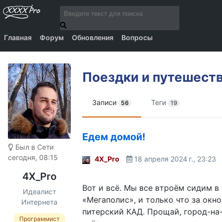
Главная
Форум
Обновления
Вопросы
Поездки и путешест
Записи
Теги
56
19
Едем домой!
Был в Сети
сегодня, 08:15
4X_Pro
18 апреля 2024 г., 23:23
4X_Pro
Вот и всё. Мы все втроём сидим в
Идеалист
«Мегаполис», и только что за окн
Интернета
питерский КАД. Прощай, город-на
Программист