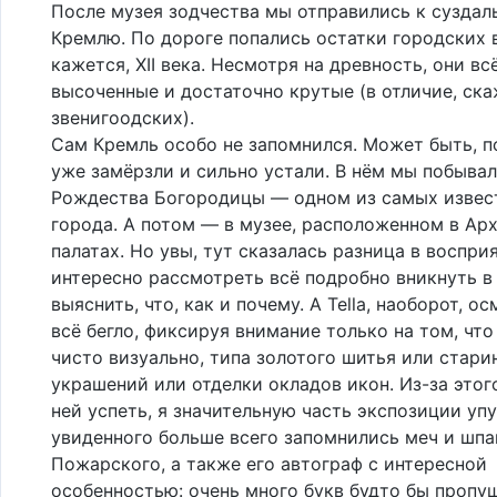
После музея зодчества мы отправились к суздал
Кремлю. По дороге попались остатки городских 
кажется, XII века. Несмотря на древность, они вс
высоченные и достаточно крутые (в отличие, ска
звенигоодских).
Сам Кремль особо не запомнился. Может быть, п
уже замёрзли и сильно устали. В нём мы побывал
Рождества Богородицы — одном из самых извес
города. А потом — в музее, расположенном в Ар
палатах. Но увы, тут сказалась разница в воспри
интересно рассмотреть всё подробно вникнуть в 
выяснить, что, как и почему. А Tella, наоборот, о
всё бегло, фиксируя внимание только на том, что
чисто визуально, типа золотого шитья или стари
украшений или отделки окладов икон. Из-за этого
ней успеть, я значительную часть экспозиции упу
увиденного больше всего запомнились меч и шпа
Пожарского, а также его автограф с интересной
особенностью: очень много букв будто бы пропу