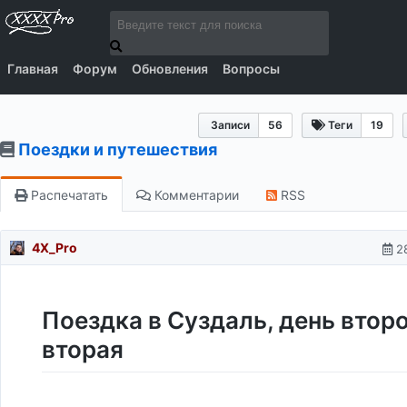
Главная
Форум
Обновления
Вопросы
Записи
56
Теги
19
Поездки и путешествия
Распечатать
Комментарии
RSS
4X_Pro
2
Поездка в Суздаль, день второ
вторая