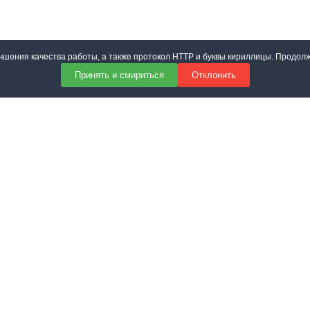
учшения качества работы, а также протокол HTTP и буквы кириллицы. Продол
Принять и смириться
Отклонить
 соответствии с
политикой конфиденциальности сайта
Отправить
тройки cookies