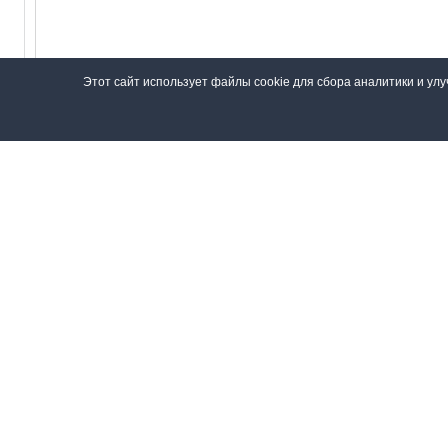
Этот сайт использует файлы cookie для сбора аналитики и ул
Проверочные символы:
Введите символы с картинки
Даю своё
согласие на обработку персональных данных
в
© 2018—2026, 4X_Pro
Правила
Политика конфиденциальности
Нас