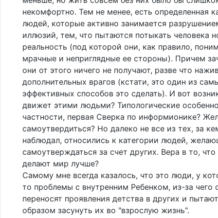
некомфортно. Тем не менее, есть определенная к
людей, которые активно занимается разрушение
иллюзий, тем, что пытаются потыкать человека н
реальность (под которой они, как правило, пон
мрачные и неприглядные ее стороны). Причем з
они от этого ничего не получают, разве что нажи
дополнительных врагов (кстати, это один из сам
эффективных способов это сделать). И вот возник
движет этими людьми? Типологические особенно
частности, первая Сверка по информионике? Же
самоутвердиться? Но далеко не все из тех, за ке
наблюдал, относились к категории людей, жела
самоутверждаться за счет других. Вера в то, что
делают мир лучше?
Самому мне всегда казалось, что это люди, у ко
то проблемы с внутренним Ребенком, из-за чего 
переносят проявления детства в других и пытаю
образом засунуть их во "взрослую жизнь".