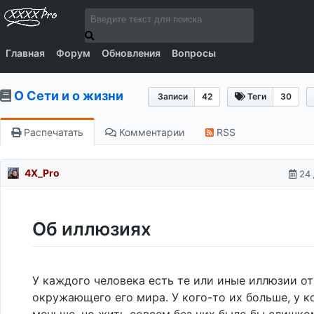
Главная
Форум
Обновления
Вопросы
О Сети и о жизни
Записи
42
Теги
30
Распечатать
Комментарии
RSS
4X_Pro
24 
Об иллюзиях
У каждого человека есть те или иные иллюзии о
окружающего его мира. У кого-то их больше, у к
меньше, но жить совсем без них было бы слишко