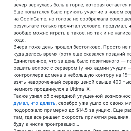
вечер вернулась боль в горле, которая остается и
Еще попытался было принять участие в новом с
на CodinGame, но голова не соображала совершен
результате только прочитал условие, продумал, ч
вообще можно играть в такое, но так и не напис
кода.
Вчера тоже день прошел бестолково. Просто не 
куда делось время (хотя еще сказался поздний п
Единственное, что за день было позитивного — 
решить вопрос с сервером (у них админ учудил 
контроллера домена в небольшую контору на 15
взять навороченный сервер ценой свыше 400 тыс
немного продвинулся в Ultima IX.
Также узнал об очередной упущенной возможност
думал, что делать
, серебро уже ушло со своих м
подорожало примерно до $14.5 за унцию. Еще раз
там, где все решает скорость принятия решения, 
буду в числе проигравших…
Впрочем, не это в жизни главное. Это просто ли