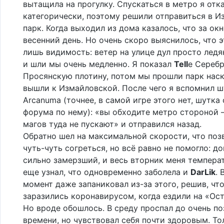
вытащила на прогулку. Спускаться в метро я отк
категорически, поэтому решили отправиться в 
парк. Когда выходил из дома казалось, что за ок
весенний день. Но очень скоро выяснилось, что 
лишь видимость: ветер на улице дул просто ледя
и шли мы очень медленно. Я показал
Tell
е Серебр
Просянскую плотину, потом мы прошли парк наск
вышли к Измайловской. После чего я вспомнил ш
Arcanumа (точнее, в самой игре этого нет, шутка 
форума по нему): «вы обходите метро стороной 
магов туда не пускают» и отправился назад.
Обратно шел на максимальной скорости, что поз
чуть-чуть согреться, но всё равно не помогло: 
сильно замерзший, и весь вторник меня темпера
еще узнал, что одновременно заболела и
DarLik
. 
момент даже запаниковал из-за этого, решив, чт
заразились коронавирусом, когда ездили на «Ос
Но вроде обошлось. В среду проспал до очень по
времени, но чувствовал себя почти здоровым. То