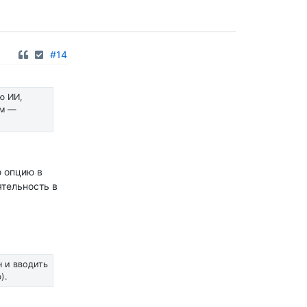
#14
ю ИИ,
им —
ю опцию в
тельность в
н и вводить
).