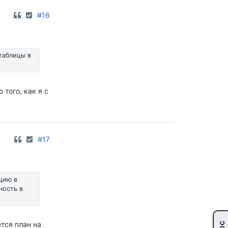
#16
таблицы в
 того, как я с
#17
цию в
ность в
тся план на