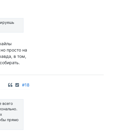
зируешь
-файлы
жно просто на
авда, в том,
собирать.
#18
е всего
ионально.
ах
тобы прямо