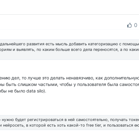
0
е дальнейшего развития есть мысль добавить категоризацию с помощь
ориям и выявлять, по каким больше всего дела переносятся, а по как
нию дел, то лучше это делать ненавязчиво, как дополнительну
ы быть слишком частыми, чтобы у пользователя была самостоя
ы не было data silo).
 нужно будет регистрироваться в ней самостоятельно, получать токе
 нейросеть, в которой есть хоть какой-то free tier, и пользоваться ею