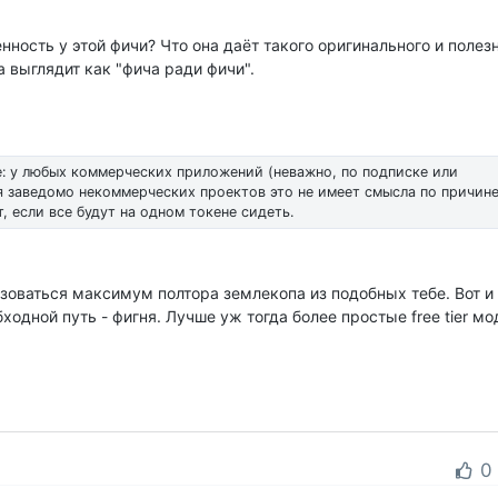
нность у этой фичи? Что она даёт такого оригинального и полезн
ка выглядит как "фича ради фичи".
е: у любых коммерческих приложений (неважно, по подписке или
я заведомо некоммерческих проектов это не имеет смысла по причине
т, если все будут на одном токене сидеть.
оваться максимум полтора землекопа из подобных тебе. Вот и 
ходной путь - фигня. Лучше уж тогда более простые free tier мо
0