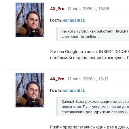
4X_Pro
17 июл. 2026 г., 15:55
Гость
написал(а)
:
Ты хоть гуглил как работает `INSER
счетчике `ib_online`.
Я и без Google это знаю. INSERT IGNOR
проблемой переполнения столкнулся. 
4X_Pro
17 июл. 2026 г., 16:17
Гость
написал(а)
:
Зачем? Если рекомендации по соста
редакторе. Пуш-уведомления не дол
составлении дел (другими словами, ч
Pushи предполагались один раз в день