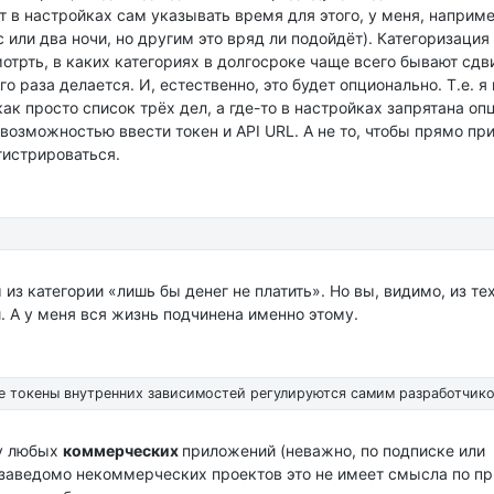
т в настройках сам указывать время для этого, у меня, наприме
 или два ночи, но другим это вряд ли подойдёт). Категоризация
отрть, в каких категориях в долгосроке чаще всего бывают сдв
го раза делается. И, естественно, это будет опционально. Т.е. я
ак просто список трёх дел, а где-то в настройках запрятана оп
возможностью ввести токен и API URL. А не то, чтобы прямо пр
гистрироваться.
из категории «лишь бы денег не платить». Но вы, видимо, из те
. А у меня вся жизнь подчинена именно этому.
е токены внутренних зависимостей регулируются самим разработчико
 у любых
коммерческих
приложений (неважно, по подписке или
заведомо некоммерческих проектов это не имеет смысла по пр