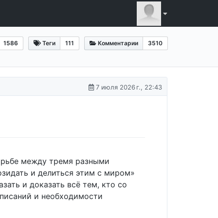
1586
Теги
111
Комментарии
3510
7 июля 2026 г., 22:43
борьбе между тремя разными
созидать и делиться этим с миром»
зать и доказать всё тем, кто со
асписаний и необходимости