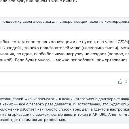
 если все будут на одном токене сидеть.
а поддержку своего сервиса для синхронизации, если не коммерцили
себя», то там сервер синхронизации и не нужен, она через CSV
ных людей», то пока пользователей мало (несколько тысяч), мо
изация, по идее, особо большую нагрузку не создаст (вопрос, пр
тимой). Если будет много — можно попробовать пожертвования 
0
стики своей жизни: посмотрть, в каких категориях в долгосроке чащ
 каких — всё с первого раза делается. И, естественно, это будет опц
приложение работает как просто список трёх дел, а где-то в настройк
 категоризации» с возможностью ввести токен и API URL. А не то, ч
ывают где-то там регистрироваться.