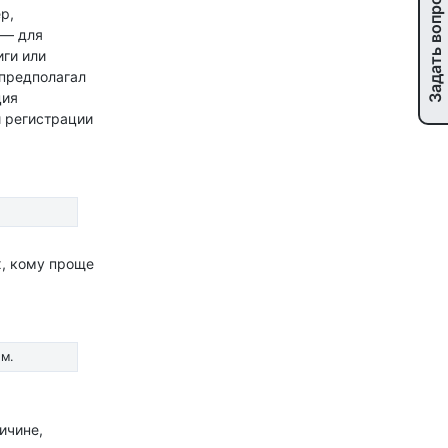
Задать вопрос
р,
 — для
иги или
 предполагал
ция
и регистрации
х, кому проще
м.
ичине,