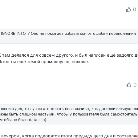
0
T IGNORE INTO`? Оно не помогает избавиться от ошибки переполнения 
E там делался для совсем другого, и был написан ещё задолго до
Плюс ты ещё темой промахнулся, похоже.
0
влению дел, то лучше это делать ненавязчиво, как дополнительную оп
жны быть слишком частыми, чтобы у пользователя была самостоятель
тобы не было data silo).
, вечером, когда подводятся итоги предыдущего дня и составляе