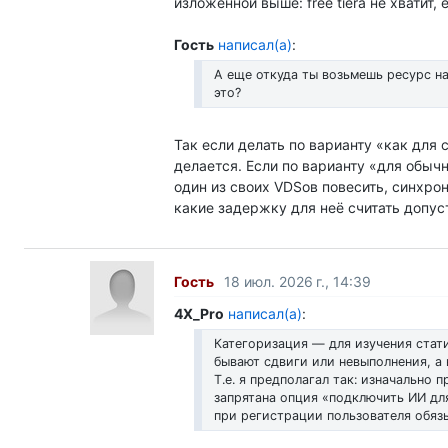
изложенной выше: free tierа не хватит,
Гость
написал(а)
:
А еще откуда ты возьмешь ресурс н
это?
Так если делать по варианту «как для 
делается. Если по варианту «для обыч
один из своих VDSов повесить, синхрон
какие задержку для неё считать допус
Гость
18 июл. 2026 г., 14:39
4X_Pro
написал(а)
:
Категоризация — для изучения стати
бывают сдвиги или невыполнения, а в
Т.е. я предполагал так: изначально 
запрятана опция «подключить ИИ для
при регистрации пользователя обяз