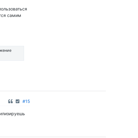
пользоваться
тся самим
ожение
#15
цилизируешь