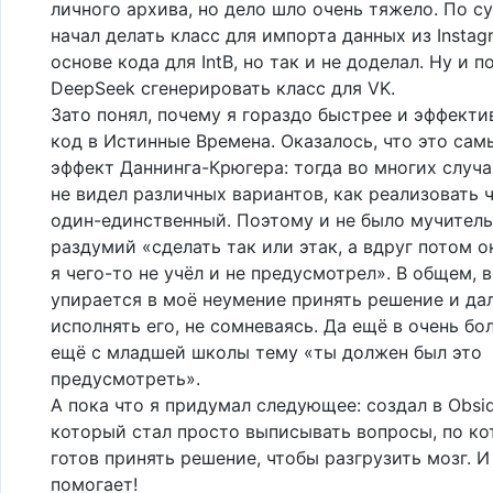
личного архива, но дело шло очень тяжело. По су
начал делать класс для импорта данных из Instag
основе кода для IntB, но так и не доделал. Ну и 
DeepSeek сгенерировать класс для VK.
Зато понял, почему я гораздо быстрее и эффекти
код в Истинные Времена. Оказалось, что это са
эффект Даннинга-Крюгера: тогда во многих случа
не видел различных вариантов, как реализовать ч
один-единственный. Поэтому и не было мучител
раздумий «сделать так или этак, а вдруг потом о
я чего-то не учёл и не предусмотрел». В общем, в
упирается в моё неумение принять решение и да
исполнять его, не сомневаясь. Да ещё в очень б
ещё с младшей школы тему «ты должен был это
предусмотреть».
А пока что я придумал следующее: создал в Obsid
который стал просто выписывать вопросы, по ко
готов принять решение, чтобы разгрузить мозг. И
помогает!