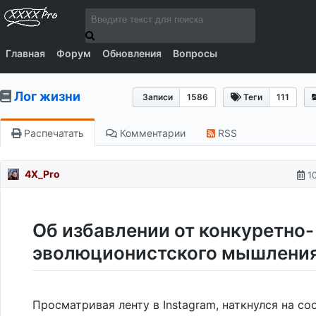
Главная
Форум
Обновления
Вопросы
Лог жизни
Записи
1586
Теги
111
Распечатать
Комментарии
RSS
4X_Pro
1
Об избавлении от конкуретно-
эволюционистского мышлени
Просматривая ленту в Instagram, наткнулся на с