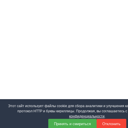
Этот сайт использует файлы cookie для сбора аналитики и улучшения ка
протокол HTTP и буквы кириллицы. Продолжая, вы соглашаетесь 
конфиденциальности
.
Принять и смириться
Отклонить