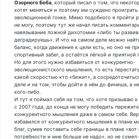
Озорного Боба
, который писал о том, что некот
хотят меняться и поэтому им суждено проиграть
эволюционной гонке. Мимо подобного я пройти 
не могу, поэтому тут же начал писать комментар
навязывание ложной дихотомии «либо ты развив
деградируешь». И что на самом деле можно найт
баланс, когда движение к цели есть, но оно не п
спортивный забег, а остаётся лёгкой и приятной 
Но для этого нужно избавиться от конкурентно-
эволюционистского мышления, то есть перестать
какой скоростью кто «бежит», а сосредоточитьс
деле и на том, чтобы дойти в нём до финиша, а н
кого-либо.
И тут я поймал себя на том, что хотя призываю к
с 2007 года, до конца не могу победить пережит
конкурентного мышления даже в самом себе. Верн
избавился от конкурентного мышления в плане м
благ, сумев поставить себе границы в плане «вот
потребности и мне больше не надо», но не сумел 