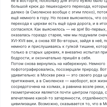
не в восторге, поскольку для этого нужно было с
большой крюк до пешеходного перехода, которы
далеко (в Смоленске вообще с этим плохо), пото
ещё немного в гору. Но позже выяснилось, что с
перехода к церкви есть ещё одна дорога, и в ито
согласился. Как выяснилось — не зря! Во-первых
оказалась гораздо старее, чем мы подумали сна
XVI-XVII век, а снова XII! Во-вторых, зайдя в неё, 
немного и прислушиваясь к гулкой тишине, кото
только в старых церквях, я внезапно испытал пр
бодрости, и окончательно пришёл в себя.
Потом снова вернулись на набережную. Немного
пофотографировались, посозерцали природу. Вот
удивительно: в Москве река — это своего рода ц
притяжения, а в Смоленске — наоборот, вся жиз
сосредоточена на холмах, а равнина возле реки, 
геометрически является почти центром города, 
впечатление какой-то затерянности, отдалённост
цивилизации. Возможно, сказывается то, что в М