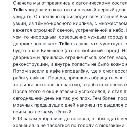
Сначала мы отправились к католическому костёл
Tella
увидела из окна такси в самый первый день,
увидеть. Он реально производит впечатление! Вы
узкий, из тёмно-красного кирпича, с множеством
кажется огромной свечой, устремлённой в небо.
чем-то инородным, совершенно чуждым городу в
дворике возле него
Tella
сказала, что чувствует с
будто она в Вильнюсе (это её любимый город). Н
двориком и пришлось ограничиться: костёл нахо
реконструкции, и внутрь попасть не было возмо
Потом засели в кафе неподалёку, где я смог восс
работу сайтов. Правда, пришлось обращаться к 
хостинга, которая, к счастью, отработала очень 
После этого я окончательно успокоился, и стал д
сегодняшний день не так уж плох. Тем более, пос
мрачных предыдущих дней наконец-то выдался 
почти по-летнему тёплый.
К 13 часам добрались до вокзала, чтобы сдать в
хранения, а не таскаться по городу с рюкзаками