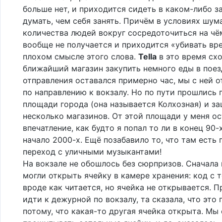
больше нет, и приходится сидеть в каком-либо з
думать, чем себя занять. Причём в условиях шум
количества людей вокруг сосредоточиться на чё
вообще не получается и приходится «убивать вр
плохом смысле этого слова.
Tella
в это время сх
ближайший магазин закупить немного еды в поезд
отправления оставался примерно час, мы с ней 
по направлению к вокзалу. Но по пути прошлись 
площади города (она называется Колхозная) и з
несколько магазинов. От этой площади у меня о
впечатление, как будто я попал то ли в конец 90-х
начало 2000-х. Ещё позабавило то, что там есть
переход с уличными музыкантами!
На вокзале не обошлось без сюрпризов. Сначала 
могли открыть ячейку в камере хранения: код с 
вроде как читается, но ячейка не открывается. 
идти к дежурной по вокзалу, та сказала, что это
потому, что какая-то другая ячейка открыта. Мы