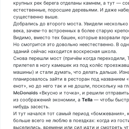
крупных рек берега отделаны камнем, а тут — с
естественные, поросшие деревьями. И даже наб
существенно выше.
Добрались до второго моста. Увидели несколько 
века, зачем-то встроенных в более старую крепо
Видимо, вместо тех башен, которые взорвали пр
Но смотрится это довольно неестественно. В одн
зданий сейчас находится воскресная школа.
Снова перешли мост (причём когда переходили, T
прилетел в ногу камешек из под колёс проезжа
машины) и стали думать, что делать дальше. Изн
планировалось зайти в ресторан под названием 
енот», но до него так и не дошли, поскольку на г
McDonalds
«Вкусно и точка», и решили отправить
из соображений экономии, а
Tella
— чтобы быстр
нибудь засесть.
И тут начался тот самый период «бомжевания», 
больше всего не люблю в поездках: когда из гос
выселились, времени или сил идти и смотреть ч