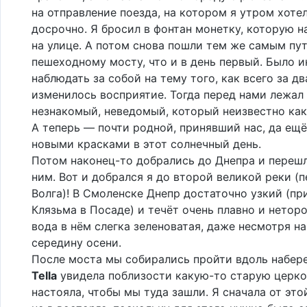
на отправление поезда, на котором я утром хоте
досрочно. Я бросил в фонтан монетку, которую н
на улице. А потом снова пошли тем же самым пу
пешеходному мосту, что и в день первый. Было 
наблюдать за собой на тему того, как всего за дв
изменилось восприятие. Тогда перед нами лежал
незнакомый, неведомый, который неизвестно как
А теперь — почти родной, принявший нас, да ещ
новыми красками в этот солнечный день.
Потом наконец-то добрались до Днепра и переш
ним. Вот и добрался я до второй великой реки (
Волга)! В Смоленске Днепр достаточно узкий (пр
Клязьма в Посаде) и течёт очень плавно и неторо
вода в нём слегка зеленоватая, даже несмотря на
середину осени.
После моста мы собирались пройти вдоль набер
Tella
увидела поблизости какую-то старую церко
настояла, чтобы мы туда зашли. Я сначала от это