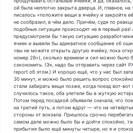
прощупывать остальные ячейки, и да, оказалось, 
ой была неплотно закрыта дверца. И, главное, на
писалось «положите вещи в ячейку и закройте её
не сообразил, в чём дело. Причём, судя по реакц
подобные ситуации происходят не в первый раз! 
предусмотрели бы такую ситуацию разработчики
ячеек и вывели бы адекватное сообщение об оши
«вы не можете открыть другую ячейку, пока отк
номер 28»), сколько времени и сил можно было 
сэкономить. (Эх, надо бы отправить через сайт 
report об этом.) И хорошо ещё, что у нас был зап
30 минут, и можно было решить вопрос спокойно
стали забирать вещи позже, когда поезд вот-вот 
случилось такое, оба улетели бы в жуткую исте
Потом перед посадкой объявили сначала, что по
на третий путь, а потом вдруг — что на четвёрты
стороны от вокзала. Пришлось срочно перебегать
самом деле можно было бы и дойти спокойно, та
прибытия было ещё минуты четыре, но я и спок