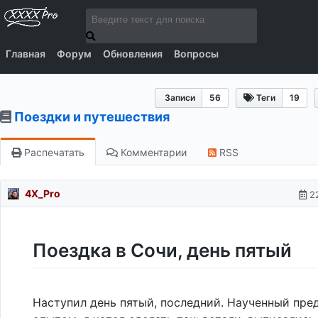
Главная
Форум
Обновления
Вопросы
Записи
56
Теги
19
Поездки и путешествия
Распечатать
Комментарии
RSS
4X_Pro
2
Поездка в Сочи, день пятый
Наступил день пятый, последний. Наученный пр