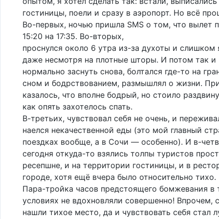
опытом, я хотел сделать так: встали, выписались
гостиницы, поели и сразу в аэропорт. Но всё про
Во-первых, ночью пришла SMS о том, что вылет 
15:20 на 17:35. Во-вторых,
проснулся около 6 утра из-за духоты и слишком 
даже несмотря на плотные шторы. И потом так и 
нормально заснуть снова, болтался где-то на гр
сном и бодрствованием, размышлял о жизни. Пр
казалось, что вполне бодрый, но стоило раздвин
как опять захотелось спать.
В-третьих, чувствовал себя не очень, и пережива
наелся некачественной еды (это мой главный стр
поездках вообще, а в Сочи — особенно). И в-чет
сегодня откуда-то взялись толпы туристов просто
ресепшне, и на территории гостиницы, и в ресто
городе, хотя ещё вчера было относительно тихо.
Пара-тройка часов предстоящего бомжевания в 
условиях не вдохновляли совершенно! Впрочем, 
нашли тихое место, да и чувствовать себя стал л