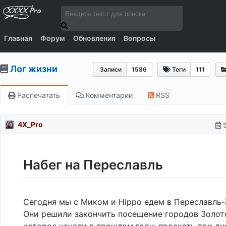
Главная
Форум
Обновления
Вопросы
Лог жизни
Записи
1586
Теги
111
Распечатать
Комментарии
RSS
4X_Pro
Набег на Переславль
Сегодня мы с Миком и Hippo едем в Переславль-
Они решили закончить посещение городов Золото
которое начали в прошлом году: проехать три дн