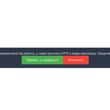
учшения качества работы, а также протокол HTTP и буквы кириллицы. Продол
Принять и смириться
Отклонить
 соответствии с
политикой конфиденциальности сайта
Отправить
тройки cookies
 сайта могут использоваться свободно на условиях лицензии
CC BY-NC