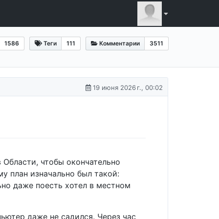
1586
Теги
111
Комментарии
3511
19 июня 2026 г., 00:02
 Области, чтобы окончательно
му план изначально был такой:
льно даже поесть хотел в местном
мпьютер даже не садился. Через час