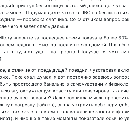
ацкий приступ бессонницы, который длился до 7 утра.
а самолёт. Подумал даже, что это ПВО по беспилотника
азбудили — проверка счётчика. Со счётчиком вопрос ре
ле чего я залёг спать дальше.
lltory впервые за последнее время показала более 80%
совсем недавно). Быстро поел и поехал домой. План был
ь к отцу, и оттуда — на Пресню. (Получается, чуть ли
)
чке, в отличие от предыдущей поездки, чувствовал вкл
же. Пока ехал, думал: я вот постоянно задаюсь вопрос
 быть просто: дело банально в самочувствии и физиоло
ь всю эту окружающую красоту или генерировать какие
денное существование? Даже возникла мысль проверить
льную загрузку файлов), снова устроить себе период б
ника, так как в это время голова меньше занята инфо
лияет), и именно в такие моменты показатели обычно у