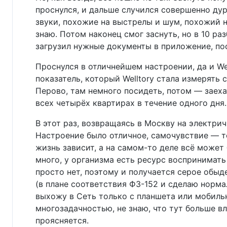
проснулся, и дальше случился совершенно дур
звуки, похожие на выстрелы и шум, похожий н
знаю. Потом наконец смог заснуть, но в 10 р
загрузил нужные документы в приложение, пос
Проснулся в отличнейшем настроении, да и We
показатель, который Welltory стала измерять 
Перово, там немного посидеть, потом — заехат
всех четырёх квартирах в течение одного дня.
В этот раз, возвращаясь в Москву на электри
Настроение было отличное, самочувствие — то
жизнь зависит, а на самом-то деле всё может
много, у организма есть ресурс воспринимат
просто нет, поэтому и получается серое обы
(в плане соответствия ФЗ-152 и сделаю норма
выхожу в Сеть только с планшета или мобиль
многозадачностью, не знаю, что тут больше в
проясняется.