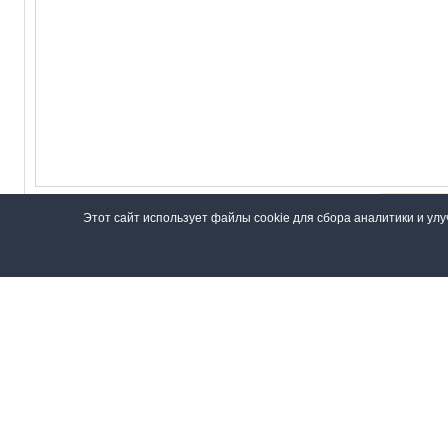
Проверочные символы:
Этот сайт использует файлы cookie для сбора аналитики и ул
Введите символы с картинки
Даю своё
согласие на обработку персональных данных
в
© 2018—2026, 4X_Pro
Правила
Политика конфиденциальности
Нас
Материалы