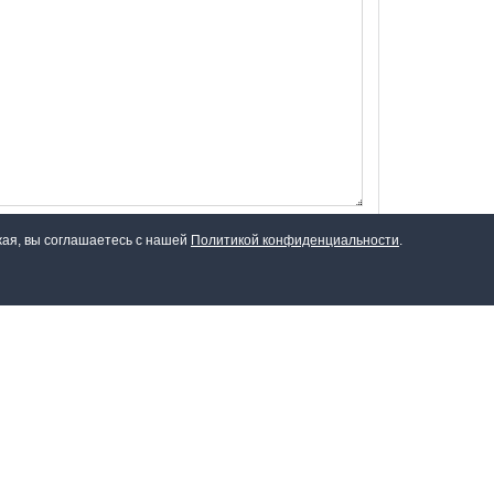
жая, вы соглашаетесь с нашей
Политикой конфиденциальности
.
Сайт работает на
Intellect Board Pro
3.05 Rebuild 2.