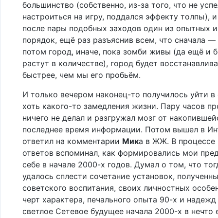
большинство (собственно, из-за того, что не усп
настроиться на игру, поддался эффекту толпы), и
после пары подобных заходов один из опытных и
порядок, ещё раз разъяснив всем, что сначала —
потом город, иначе, пока зомби живы (да ещё и 
растут в количестве), город будет восстанавлив
быстрее, чем мы его пробьём.
И только вечером наконец-то получилось уйти в
хоть какого-то замедления жизни. Пару часов пр
ничего не делал и разгружал мозг от накопившей
последнее время информации. Потом вышел в Ин
ответил на комментарии
Мик
а в ЖЖ. В процессе
ответов вспоминал, как формировались мои пре
себе в начале 2000-х годов. Думал о том, что тог
удалось сплести сочетание установок, полученн
советского воспитания, своих личностных особе
черт характера, печального опыта 90-х и надежд
светлое Сетевое будущее начала 2000-х в нечто 