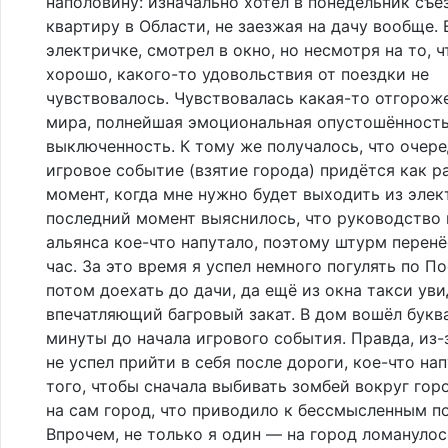
наполовину: изначально хотел в понедельник съе
квартиру в Области, не заезжая на дачу вообще. 
электричке, смотрел в окно, но несмотря на то, ч
хорошо, какого-то удовольствия от поездки не
чувствовалось. Чувствовалась какая-то отгорож
мира, полнейшая эмоциональная опустошённость
выключенность. К тому же получалось, что очер
игровое событие (взятие города) придётся как ра
момент, когда мне нужно будет выходить из элек
последний момент выяснилось, что руководство
альянса кое-что напутало, поэтому штурм перенё
час. За это время я успел немного погулять по По
потом доехать до дачи, да ещё из окна такси ув
впечатляющий багровый закат. В дом вошёл букв
минуты до начала игрового события. Правда, из-з
не успел прийти в себя после дороги, кое-что на
того, чтобы сначала выбивать зомбей вокруг гор
на сам город, что приводило к бессмысленным п
Впрочем, не только я один — на город ломанулос