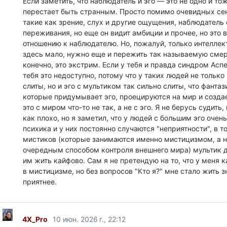
Если заметить, что наблюдатель и эго — это не одно и тож
перестает быть странным. Просто помимо очевидных се
такие как зрение, слух и другие ощущения, наблюдатель
переживания, но еще он видит амбиции и прочее, но это 
отношению к наблюдателю. Но, пожалуй, только интеллек
здесь мало, нужно еще и пережить так называемую смерт
конечно, это экстрим. Если у тебя и правда синдром Аспе
тебя это недоступно, потому что у таких людей не только
слиты, но и эго с мультиком так сильно слиты, что фанта
которые придумывает эго, проецируются на мир и создае
это с миром что-то не так, а не с эго. Я не берусь судить,
как плохо, но я заметил, что у людей с большим эго очен
психика и у них постоянно случаются "неприятности", в т
мистиков (которые занимаются именно мистицизмом, а н
очередным способом контроля внешнего мира) мультик д
им жить кайфово. Сам я не претендую на то, что у меня к
в мистицизме, но без вопросов "Кто я?" мне стало жить 
приятнее.
4X_Pro
10 июн. 2026 г., 22:12