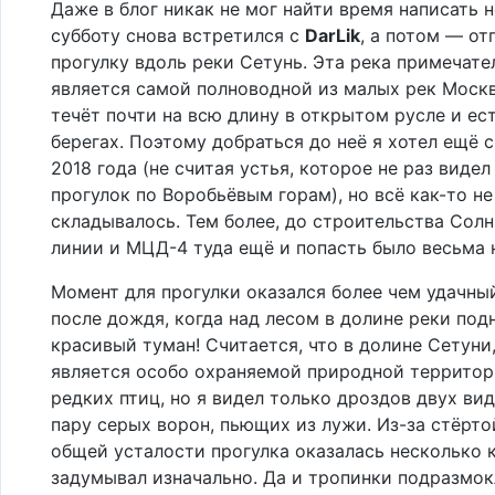
Даже в блог никак не мог найти время написать 
субботу снова встретился с
DarLik
, а потом — от
прогулку вдоль реки Сетунь. Эта река примечате
является самой полноводной из малых рек Москв
течёт почти на всю длину в открытом русле и ес
берегах. Поэтому добраться до неё я хотел ещё с
2018 года (не считая устья, которое не раз видел
прогулок по Воробьёвым горам), но всё как-то не
складывалось. Тем более, до строительства Сол
линии и МЦД-4 туда ещё и попасть было весьма 
Момент для прогулки оказался более чем удачный
после дождя, когда над лесом в долине реки под
красивый туман! Считается, что в долине Сетуни
является особо охраняемой природной территор
редких птиц, но я видел только дроздов двух вид
пару серых ворон, пьющих из лужи. Из-за стёрто
общей усталости прогулка оказалась несколько 
задумывал изначально. Да и тропинки подразмок