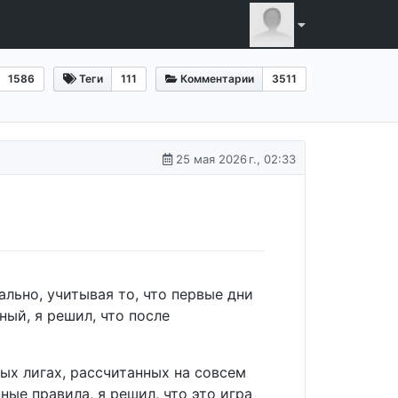
1586
Теги
111
Комментарии
3511
25 мая 2026 г., 02:33
льно, учитывая то, что первые дни
ый, я решил, что после
ных лигах, рассчитанных на совсем
ые правила, я решил, что это игра