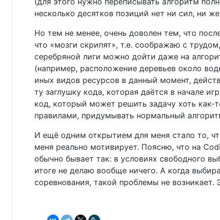
(для этого нужно переписывать алгоритм полн
несколько десятков позиций нет ни сил, ни же
Но тем не менее, очень доволен тем, что пос
что «мозги скрипят», т.е. соображаю с трудом
серебряной лиги можно дойти даже на алгори
(например, расположение деревьев около вод
иных видов ресурсов в данный момент, действи
ту заглушку кода, которая даётся в начале и
код, который может решить задачу хоть как-то
правилами, придумывать нормальный алгоритм.
И ещё одним открытием для меня стало то, ч
меня реально мотивирует. Поясню, что на Cod
обычно бывает так: в условиях свободного вы
итоге не делаю вообще ничего. А когда выбира
соревнования, такой проблемы не возникает. Э