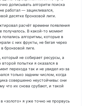
рочно дописывать алгоритм поиска
 не работал — зацикливался,
ервой десятке бронзовой лиги.
ектировал расчёт времени появления
не получалось. В какой-то момент
ов попались алгоритмы, которые в
рали с них фрукты, не бегая через
 в бронзовой лиге.
 который не собирает ресурсы, а
о второй попытки я оказался в
мент перехода так и не увидел из-за
вался только задним числом, когда
щика совершенно неустойчивы: они
му что их снова срубают, и такой
 в «золото» я уже точно не прорвусь