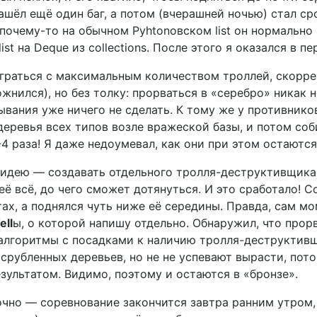
нашёл ещё один баг, а потом (вчерашней ночью) стал с
 почему-то на обычном Pyhtonовском list он нормально
st на Deque из collections. После этого я оказался в п
 играться с максимальным количеством троллей, скорр
жнился), но без толку: прорваться в «серебро» никак 
сывания уже ничего не сделать. К тому же у противник
еревья всех типов возле вражеской базы, и потом соби
4 раза! Я даже недоумевал, как они при этом остаются
идею — создавать отдельного тролля-деструктивщика,
ё всё, до чего сможет дотянуться. И это сработало! С
ах, а поднялся чуть ниже её середины. Правда, сам мо
ell
ы, о которой напишу отдельно. Обнаружил, что прор
о алгоритмы с посадками к наличию тролля-деструктив
срубленных деревьев, но не не успевают вырасти, пото
зультатом. Видимо, поэтому и остаются в «бронзе».
точно — соревнование закончится завтра ранним утром,