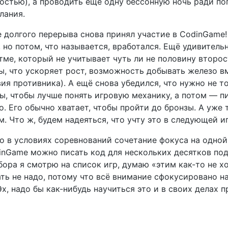
остью), а проводить ещё одну бессонную ночь ради по
лания.
ле долгого перерыва снова принял участие в CodinGam
, но потом, что называется, вработался. Ещё удивител
тме, который не учитывает чуть ли не половину второ
ы, что ускоряет рост, возможность добывать железо в
я противника). А ещё снова убедился, что нужно не то
гры, чтобы лучше понять игровую механику, а потом —
. Его обычно хватает, чтобы пройти до бронзы. А уже 
 Что ж, будем надеяться, что учту это в следующей иг
то в условиях соревнований сочетание фокуса на одно
inGame можно писать код для нескольких десятков под
бора я смотрю на список игр, думаю «этим как-то не хо
ть не надо, потому что всё внимание сфокусировано на
х, надо бы как-нибудь научиться это и в своих делах п