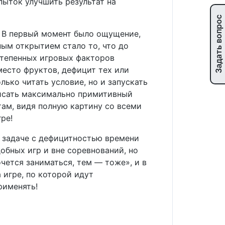
пыток улучшить результат на
Задать вопрос
e! В первый момент было ощущение,
ьным открытием стало то, что до
степенных игровых факторов
место фруктов, дефицит тех или
лько читать условие, но и запускать
 писать максимально примитивный
там, видя полную картину со всеми
ре!
й задаче с дефицитностью времени
обных игр и вне соревнований, но
чется заниматься, тем — тоже», и в
 игре, по которой идут
рименять!