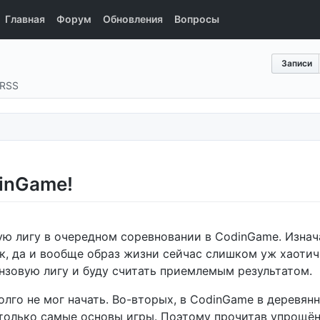
Главная
Форум
Обновления
Вопросы
Записи
RSS
dinGame!
ую лигу в очередном соревновании в CodinGame. Изнача
к, да и вообще образ жизни сейчас слишком уж хаотичн
нзовую лигу и буду считать приемлемым результатом.
 долго не мог начать. Во-вторых, в CodinGame в деревян
только самые основы игры. Поэтому прочитав упрощённ