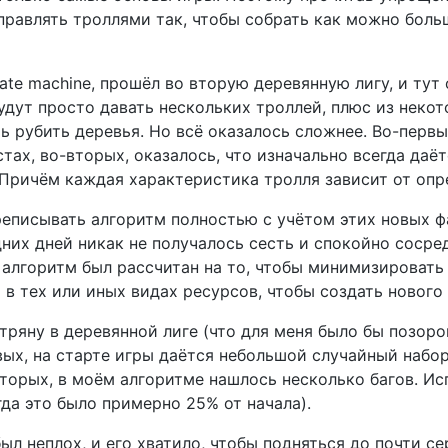
правлять троллями так, чтобы собрать как можно боль
ate machine, прошёл во вторую деревянную лигу, и тут о
будут просто давать нескольких троллей, плюс из нек
 рубить деревья. Но всё оказалось сложнее. Во-первы
ах, во-вторых, оказалось, что изначально всегда даёт
 Причём каждая характеристика тролля зависит от опр
реписывать алгоритм полностью с учётом этих новых ф
них дней никак не получалось сесть и спокойно сосред
алгоритм был рассчитан на то, чтобы минимизировать 
 в тех или иных видах ресурсов, чтобы создать нового 
астряну в деревянной лиге (что для меня было бы позо
рвых, на старте игры даётся небольшой случайный наб
вторых, в моём алгоритме нашлось несколько багов. Ис
огда это было примерно 25% от начала).
был неплох, и его хватило, чтобы подняться до почти с