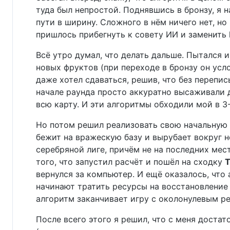
туда был непростой. Поднявшись в бронзу, я 
пути в ширину. Сложного в нём ничего нет, но
пришлось прибегнуть к совету ИИ и заменить li
Всё утро думал, что делать дальше. Пытался
новых фруктов (при переходе в бронзу он усло
даже хотел сдаваться, решив, что без перепи
начале раунда просто аккуратно высаживали д
всю карту. И эти алгоритмы обходили мой в 3-
Но потом решил реализовать свою начальную 
бежит на вражескую базу и вырубает вокруг не
серебряной лиге, причём не на последних мест
того, что запустил расчёт и пошёл на сходку
T
вернулся за компьютер. И ещё оказалось, чт
начинают тратить ресурсы на восстановление 
алгоритм заканчивает игру с околонулевым ре
После всего этого я решил, что с меня доста