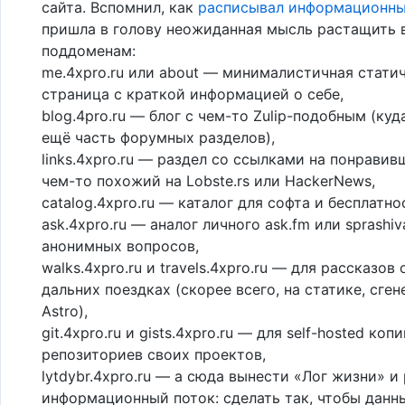
сайта. Вспомнил, как
расписывал информационны
пришла в голову неожиданная мысль растащить 
поддоменам:
me.4xpro.ru или about — минималистичная стати
страница с краткой информацией о себе,
blog.4pro.ru — блог с чем-то Zulip-подобным (куд
ещё часть форумных разделов),
links.4xpro.ru — раздел со ссылками на понравив
чем-то похожий на Lobste.rs или HackerNews,
catalog.4xpro.ru — каталог для софта и бесплатно
ask.4xpro.ru — аналог личного ask.fm или sprashiva
анонимных вопросов,
walks.4xpro.ru и travels.4xpro.ru — для рассказов 
дальних поездках (скорее всего, на статике, сге
Astro),
git.4xpro.ru и gists.4xpro.ru — для self-hosted коп
репозиториев своих проектов,
lytdybr.4xpro.ru — а сюда вынести «Лог жизни» и
информационный поток: сделать так, чтобы дан