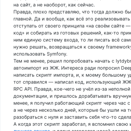
на сайт, а не наоборот, как сейчас.
Правда, плохо представляю, что тогда должно бы
главной. Да и вообще, как всё это реализовывать
отступать от своего принципа «на своём сайте —
код» и собирать из готовых решений, как-то при
ним единую систему входа, то ли писать всё сам
нужно решать, возвращаться к своему framework
использовать Symfony.
Тем не менее, решил попробовать начать с lytdyb
автоимпорт из ЖЖ. Интереса ради попросил Dee
написать скрипт импорта, и, к моему большому 
тот справился — написал код, использующий Ж
RPC API. Правда, кое-чего не учёл из-за неполной
документации, и пришлось дорабатывать вручную
менее, я получил работающий скрипт через час с
а не через несколько дней, которые бы ушли на т
разобраться с нуля и заставить себя что-то сдела
А когда этот скрипт заработал, я вспомнил свою
личного архива
, и вдруг загорелся идеей сделат