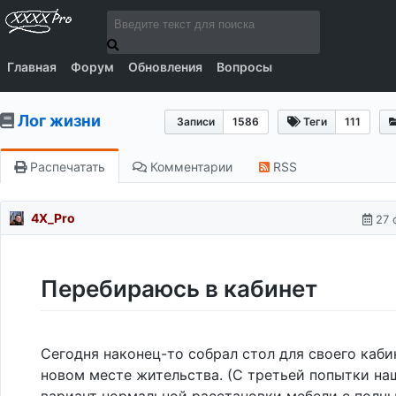
Главная
Форум
Обновления
Вопросы
Лог жизни
Записи
1586
Теги
111
Распечатать
Комментарии
RSS
4X_Pro
27 
Перебираюсь в кабинет
Сегодня наконец-то собрал стол для своего каби
новом месте жительства. (С третьей попытки на
вариант нормальной расстановки мебели с полн