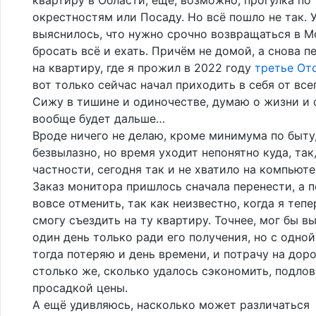
окрестностям или Посаду. Но всё пошло не так. 
выяснилось, что нужно срочно возвращаться в М
бросать всё и ехать. Причём не домой, а снова п
на квартиру, где я прожил в 2022 году
третье От
вот только сейчас начал приходить в себя от всег
Сижу в тишине и одиночестве, думаю о жизни и о
вообще будет дальше…
Вроде ничего не делаю, кроме минимума по быту
безвылазно, но время уходит непонятно куда, так,
частности, сегодня так и не хватило на компьют
Заказ монитора пришлось сначала перенести, а 
вовсе отменить, так как неизвестно, когда я теп
смогу съездить на ту квартиру. Точнее, мог бы в
один день только ради его получения, но с одно
тогда потеряю и день времени, и потрачу на доро
столько же, сколько удалось сэкономить, подло
просадкой цены.
А ещё удивляюсь, насколько может различаться