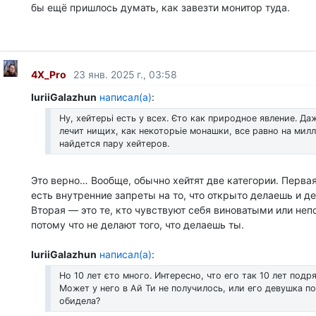
бы ещё пришлось думать, как завезти монитор туда.
4X_Pro
23 янв. 2025 г., 03:58
IuriiGalazhun
написал(а)
:
Ну, хейтерьі есть у всех. Єто как природное явление. Да
лечит нищих, как некоторьіе монашки, все равно на мил
найдется пару хейтеров.
Это верно… Вообще, обычно хейтят две категории. Первая 
есть внутренние запреты на то, что открыто делаешь и 
Вторая — это те, кто чувствуют себя виноватыми или не
потому что не делают того, что делаешь ты.
IuriiGalazhun
написал(а)
:
Но 10 лет єто много. Интересно, что его так 10 лет подр
Может у него в Ай Ти не получилось, или его девушка по
обидела?