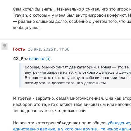
Сам хотел бы знать… Изначально я считал, что это игрок 
Travian, с которым у меня был внутриигровой конфликт. Н
— реально слишком долго, особенно с учётом того, что из
вообще ушёл.
Гость
23 янв. 2025 г., 11:38
4X_Pro
написал(а)
:
Вообще, обычно хейтят две категории. Первая — это те, 
внутренние запреты на то, что открыто делаешь и демо
Вторая — это те, кто чувствуют себя виноватыми или н
потому что не делают того, что делаешь ты.
И третья - вероятно, самая многочисленная. Она как вто
наоборот: это те, кто считают тебя виноватым или непол
ты не делаешь того, что делают они.
Но все эти категории объединяет одно общее:
убеждение,
единственно верные, а у кого они другие - те ненормаль