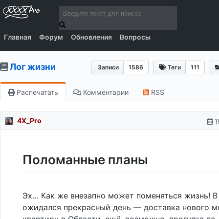
Главная
Форум
Обновления
Вопросы
Лог жизни
Записи
1586
Теги
111
Распечатать
Комментарии
RSS
4X_Pro
1
Поломанные планы
Эх… Как же внезапно может поменяться жизнь! В
ожидался прекрасный день — доставка нового м
квартиру в Области, ещё, возможно, прогулка по