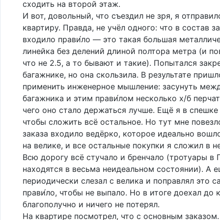
сходить на второй этаж.
И вот, довольный, что съездил не зря, я отправил
квартиру. Правда, не учёл одного: что в состав з
входило прави́ло — это такая большая металлич
линейка без делений длиной полтора метра (и по
что не 2.5, а то бывают и такие). Попытался закр
багажнике, но она скользила. В результате пришл
применить инженерное мышление: засунуть меж
багажника и этим прави́лом несколько х/б перчат
чего оно стало держаться лучше. Ещё я в спешке 
чтобы сложить всё остальное. Но тут мне повезло
заказа входило ведёрко, которое идеально вошл
на велике, и все остальные покупки я сложил в не
Всю дорогу всё стучало и бренчало (тротуары в 
находятся в весьма неидеальном состоянии). А 
периодически слезал с велика и поправлял это с
прави́ло, чтобы не выпало. Но в итоге доехал до
благополучно и ничего не потерял.
На квартире посмотрел, что с основным заказом