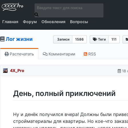
Главная
Форум
Обновления
Вопросы
Лог жизни
Записи
1586
Теги
111
Распечатать
Комментарии
RSS
4X_Pro
18 
День, полный приключений
Ну и денёк получился вчера! Должны были приве
стройматериалы для квартиры. Но кое-что заказа
магазин не удалось, решил закупать через местн