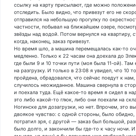
ссылку на карту присылают, где можно положен
отследить. Было видно, что привезут его не скоро
отправился на небольшую прогулку по окрестнос
частности, побывал на ближайшем озере, посмот
звёзды над водой. Потом вернулся на квартиру, с
когда, наконец, заказ привезут.
Но время шло, а машина перемещалась как-то оч
медленно. Только к 22 часам она доехала до Эле
где были 9 и 10 точки пути (моя была 11-ой). Там
на разгрузку. И только в 23:08 я увидел, что 10 т
пройдена, обрадовался, что сейчас поедут к нам,
случилось неожиданное. Машина свернула в сто
и поехала туда. Ещё какое-то время я сидел в на
это либо какой-то глюк, либо они поехали на скл
Ногинске для дозагрузки, но нет. Впрочем, это в
двоякое чувство: с одной стороны, было обидно,
потратил зря, с другой — заказ был большой, раз
было долго, и закончили бы где-то к часу ночи. И
смысле, на дачу) я бы вернулся уже глубокой но