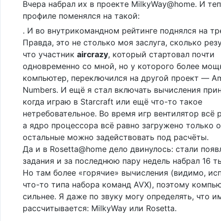
Вчера набрал их в проекте MilkyWay@home. И теп
профиле поменялся на такой:
. И во внутрикомандном рейтинге поднялся на тр
Правда, это не столько моя заслуга, сколько резу
что участник
aircrazy
, который стартовал почти
одновременно со мной, но у которого более мо
компьютер, переключился на другой проект — Am
Numbers. И ещё я стал включать вычисления при
когда играю в Starcraft или ещё что-то такое
нетребовательное. Во время игр вентилятор всё 
а ядро процессора всё равно загружено только 
остальные можно задействовать под расчёты.
Да и в Rosetta@home дело двинулось: стали появ
задания и за последнюю пару недель набрал 16 т
Но там более «горячие» вычисления (видимо, ис
что-то типа набора команд AVX), поэтому компь
сильнее. Я даже по звуку могу определять, что и
рассчитывается: MilkyWay или Rosetta.