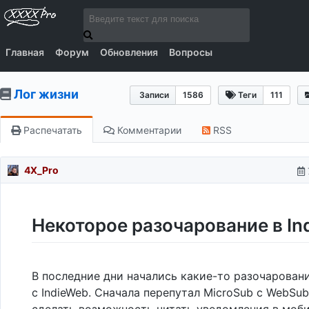
Главная
Форум
Обновления
Вопросы
Лог жизни
Записи
1586
Теги
111
Распечатать
Комментарии
RSS
4X_Pro
Некоторое разочарование в In
В последние дни начались какие-то разочаровани
с IndieWeb. Сначала перепутал MicroSub с WebSub
сделать возможность читать уведомления в моб