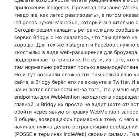
приложении Indigenos. Прочитал описание WebSu
«надо же, как легко реализовать», а потом оказал
Indigenos нужен MicroSub, который значительно 
Сегодня решил наладить ретрансляцию сообщен
сервис Bridgy.io Но оказалось, что там далеко не
хорошо. Для тех же Instagram и Facebook нужно 
«костыль» в виде web-расширения для броузера.
поддерживает в принципе. По сути, из того, что 
там нормально работает только взаимодействие с
Но и тут возникли сложности: там нельзя явно у
сайта, а Bridgy берёт его из аккаунта в Twitter. И 
начинаются сложности из-за того, что у меня мул
endpointы для WebMention находятся в подраздела
главной, и Bridgy их просто не видит (хотя отча
обойти через явную отправку WebMention-запроса 
В общем, возвращаюсь примерно к тому, с чего к
начинал: нужно делать ретрансляцию сообщений
(POSSE в терминах IndieWeb) своими силами. Тол