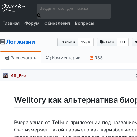
Главная
Форум
Обновления
Вопросы
Лог жизни
Записи
1586
Теги
111
Распечатать
Комментарии
RSS
4X_Pro
Welltory как альтернатива би
Вчера узнал от
Tell
ы о приложении под названием 
Оно измеряет такой параметр как вариабельнос
сердечного ритма, и на основе его оценивает со