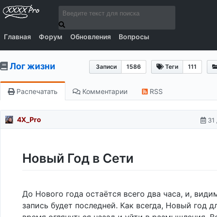
Главная
Форум
Обновления
Вопросы
Лог жизни
Записи
1586
Теги
111
Распечатать
Комментарии
RSS
4X_Pro
31
Новый Год в Сети
До Нового года остаётся всего два часа, и, видим
запись будет последней. Как всегда, Новый год д
время оглянуться назад и уйти в размышления. 