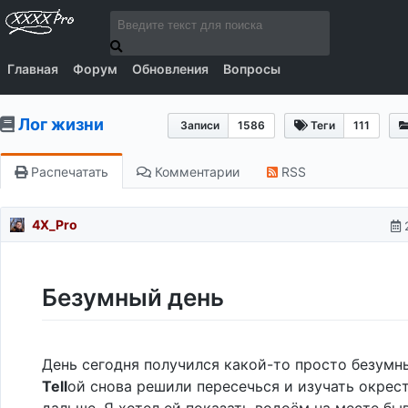
Главная
Форум
Обновления
Вопросы
Лог жизни
Записи
1586
Теги
111
Распечатать
Комментарии
RSS
4X_Pro
Безумный день
День сегодня получился какой-то просто безумн
Tell
ой снова решили пересечься и изучать окрес
дальше. Я хотел ей показать водоём на месте бы