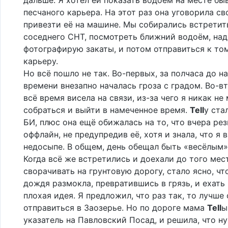
песчаного карьера. На этот раз она уговорила с
привезти её на машине. Мы собирались встретит
соседнего СНТ, посмотреть ближний водоём, над
фотографирую закаты, и потом отправиться к то
карьеру.
Но всё пошло не так. Во-первых, за полчаса до н
времени внезапно началась гроза с градом. Во-в
всё время висела на связи, из-за чего я никак не
собраться и выйти в намеченное время.
Tell
у ста
БИ, плюс она ещё обижалась на то, что вчера рез
оффлайн, не предупредив её, хотя и знала, что я 
недосыпе. В общем, день обещал быть «весёлым»
Когда всё же встретились и доехали до того мест
сворачивать на грунтовую дорогу, стало ясно, чт
дождя размокла, превратившись в грязь, и ехать 
плохая идея. Я предложил, что раз так, то лучше
отправиться в Заозерье. Но по дороге мама
Tell
ы
указатель на Павловский Посад, и решила, что н