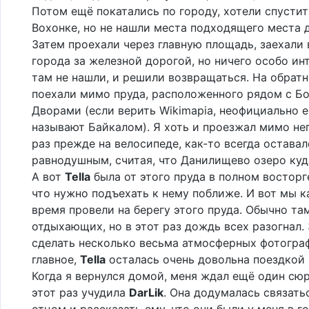
Потом ещё покатались по городу, хотели спустит
Вохонке, но не нашли места подходящего места 
Затем проехали через главную площадь, заехали 
города за железной дорогой, но ничего особо ин
там не нашли, и решили возвращаться. На обрат
поехали мимо пруда, расположенного рядом с 
Дворами (если верить Wikimapia, неофициально 
называют Байкалом). Я хоть и проезжал мимо не
раз прежде на велосипеде, как-то всегда оставал
равнодушным, считая, что Данилищево озеро куд
А вот
Tella
была от этого пруда в полном восторге
что нужно подъехать к нему поближе. И вот мы к
время провели на берегу этого пруда. Обычно та
отдыхающих, но в этот раз дождь всех разогнал.
сделать несколько весьма атмосферных фотограф
главное,
Tella
осталась очень довольна поездкой в
Когда я вернулся домой, меня ждал ещё один сюр
этот раз учудила
DarLik
. Она додумалась связать
отцом и рассказать ему, что они были у меня в го