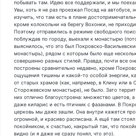
побывать там. Идею все поддержали, и мы поехал
Увы, хоть я не раз проезжал Посад на автобусе, н
изучить, что там есть в плане достопримечатель
кроме колокольни на берегу Вохонки, не приходи
Поэтому отправились в режиме свободного поис
поблуждав по городу, выехали к монастырю (пот
выяснилось, что это был Покровско-Васильевски
монастырь), рядом с которым было еще несколь
совершенно разных стилей. Правда, почти все он
построены сравнительно недавно, кроме Покровс
ощущения тишины и какой-то особой энергии, к
от старых храмов (как, например, в Клину или в 
Сторожевском монастыре), не было. Зато террит
них отлично благоустроена: множество цветов, а
даже кипарис и есть птичник с фазанами. В Пок
церковь мы даже зашли. Она внутри кажется пр
огромной, и красиво расписана. А ещё там стоял
покойником, к счастью, накрытый так, что покой
видно (и я даже не сразу понял, что это).