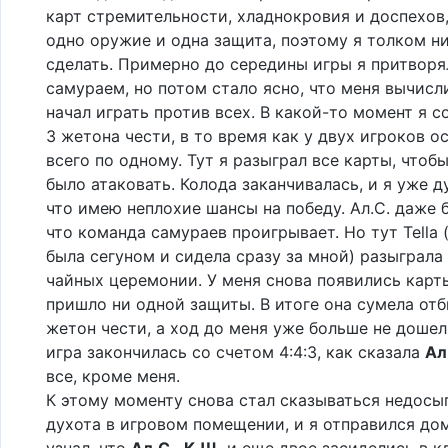
карт стремительности, хладнокровия и доспехов,
одно оружие и одна защита, поэтому я толком ни
сделать. Примерно до середины игры я притворя
самураем, но потом стало ясно, что меня вычисли
начал играть против всех. В какой-то момент я с
3 жетона чести, в то время как у двух игроков о
всего по одному. Тут я разыграл все карты, чтоб
было атаковать. Колода заканчивалась, и я уже д
что имею неплохие шансы на победу. Ал.С. даже 
что команда самураев проигрывает. Но тут Tella 
была сегуном и сидела сразу за мной) разыграла
чайных церемонии. У меня снова появились карт
пришло ни одной защиты. В итоге она сумела отб
жетон чести, а ход до меня уже больше не дошел.
игра закончилась со счетом 4:4:3, как сказала
Ал
все, кроме меня.
К этому моменту снова стал сказываться недосып
духота в игровом помещении, и я отправился до
узнал, что
Ал.С.
,
К.Ш.
и еще двое засиделись в к