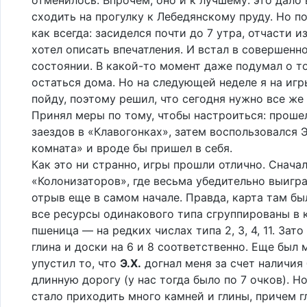
сходить на прогулку к Лебедянскому пруду. Но п
как всегда: засиделся почти до 7 утра, отчасти из
хотел описать впечатления. И встал в совершенн
состоянии. В какой-то момент даже подумал о т
остаться дома. Но на следующей неделе я на игр
пойду, поэтому решил, что сегодня нужно все же
Принял меры по тому, чтобы настроиться: проше
заездов в «Клавогонках», затем воспользовался 
комната» и вроде бы пришел в себя.
Как это ни странно, игры прошли отлично. Сначал
«Колонизаторов», где весьма убедительно выигра
отрыв еще в самом начале. Правда, карта там бы
все ресурсы одинакового типа сгруппированы в к
пшеница — на редких числах типа 2, 3, 4, 11. Зато
глина и доски на 6 и 8 соответственно. Еще был 
упустил то, что
Э.Х.
догнал меня за счет наличия 
длинную дорогу (у нас тогда было по 7 очков). Н
стало приходить много камней и глины, причем г