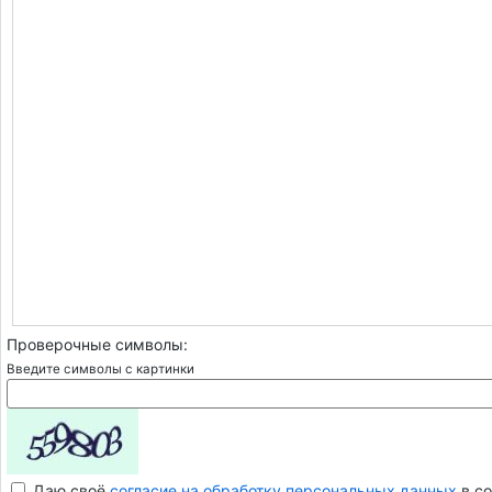
Проверочные символы:
Введите символы с картинки
Даю своё
согласие на обработку персональных данных
в со