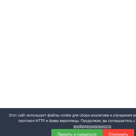
Этот сайт использует файлы cookie для сбора аналитики и улучшения ка
протокол HTTP и буквы кириллицы. Продолжая, вы соглашаетесь 
конфиденциальности
.
Принять и смириться
Отклонить