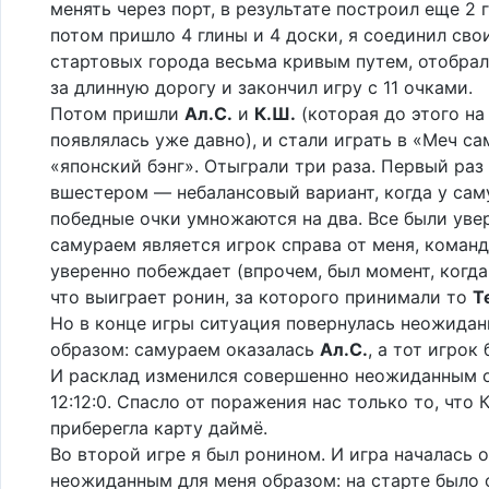
менять через порт, в результате построил еще 2 
потом пришло 4 глины и 4 доски, я соединил сво
стартовых города весьма кривым путем, отобра
за длинную дорогу и закончил игру с 11 очками.
Потом пришли
Ал.С.
и
К.Ш.
(которая до этого на
появлялась уже давно), и стали играть в «Меч са
«японский бэнг». Отыграли три раза. Первый раз
вшестером — небалансовый вариант, когда у сам
победные очки умножаются на два. Все были уве
самураем является игрок справа от меня, команд
уверенно побеждает (впрочем, был момент, когда
что выиграет ронин, за которого принимали то
Te
Но в конце игры ситуация повернулась неожида
образом: самураем оказалась
Ал.С.
, а тот игрок
И расклад изменился совершенно неожиданным 
12:12:0. Спасло от поражения нас только то, что К
приберегла карту даймё.
Во второй игре я был ронином. И игра началась 
неожиданным для меня образом: на старте было 