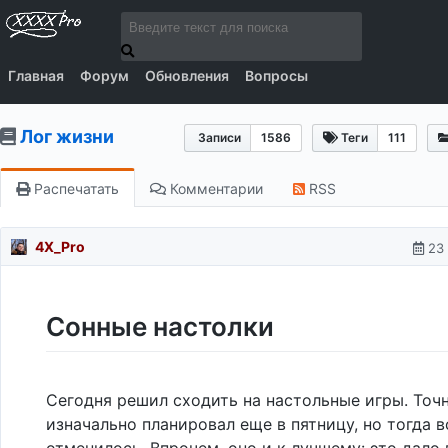
Главная
Форум
Обновления
Вопросы
Лог жизни
Записи
1586
Теги
111
Распечатать
Комментарии
RSS
4X_Pro
23 
Сонные настолки
Сегодня решил сходить на настольные игры. Точн
изначально планировал еще в пятницу, но тогда в
отменилось. Впрочем, оно и к лучшему: это дал