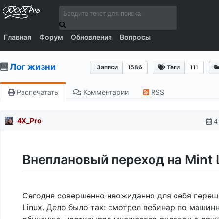
Главная
Форум
Обновления
Вопросы
Лог жизни
Записи
1586
Теги
111
Распечатать
Комментарии
RSS
4X_Pro
4
Внеплановый переход на Mint 
Сегодня совершенно неожиданно для себя переше
Linux. Дело было так: смотрел вебинар по машин
обучению, наоткрывал множество вкладок в двух