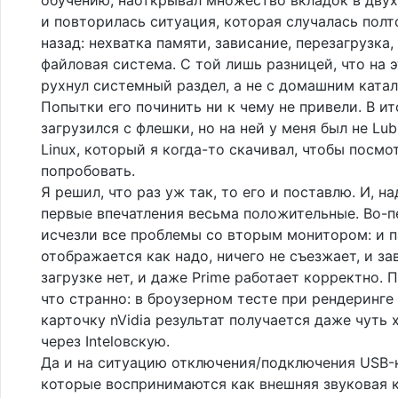
и повторилась ситуация, которая случалась полт
назад: нехватка памяти, зависание, перезагрузка
файловая система. С той лишь разницей, что на э
рухнул системный раздел, а не с домашним катал
Попытки его починить ни к чему не привели. В ит
загрузился с флешки, но на ней у меня был не Lubu
Linux, который я когда-то скачивал, чтобы посмо
попробовать.
Я решил, что раз уж так, то его и поставлю. И, на
первые впечатления весьма положительные. Во-п
исчезли все проблемы со вторым монитором: и п
отображается как надо, ничего не съезжает, и за
загрузке нет, и даже Prime работает корректно. П
что странно: в броузерном тесте при рендеринге
карточку nVidia результат получается даже чуть 
через Intelовскую.
Да и на ситуацию отключения/подключения USB-
которые воспринимаются как внешняя звуковая к