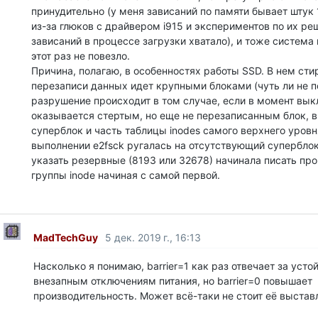
принудительно (у меня зависаний по памяти бывает штук 1
из-за глюков с драйвером i915 и экспериментов по их р
зависаний в процессе загрузки хватало), и тоже система
этот раз не повезло.
Причина, полагаю, в особенностях работы SSD. В нем сти
перезаписи данных идет крупными блоками (чуть ли не по
разрушение происходит в том случае, если в момент вы
оказывается стертым, но еще не перезаписанным блок, в
суперблок и часть таблицы inodes самого верхнего уровн
выполнении e2fsck ругалась на отсутствующий суперблок
указать резервные (8193 или 32678) начинала писать п
группы inode начиная с самой первой.
MadTechGuy
5 дек. 2019 г., 16:13
Насколько я понимаю, barrier=1 как раз отвечает за усто
внезапным отключениям питания, но barrier=0 повышает
производительность. Может всё-таки не стоит её выставл