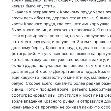
нельзя было упустить.
Сначала я отправился к Красному пруду через ле
почти весь облетел, деревья стоят голые. Я выше
части Красного пруда, где есть птичья кормушка.
было много синиц и несколько поползней. Я пыта
сфотографировать поползня, но увы, получилось н
потом его спугнули, и он улетел. Затем я прошелс
дальнему берегу Красного пруда, сделал несколь
фотографий. Но увы, как всегда, вышел на прогул
хотел, поэтому солнце уже клонилось к закату, и
было трудно: получалось не совсем то, что я хоте
дошагал до Второго Декоративного пруда. Возле 
еще какую-то неизвестную мне птичку, маленьку
белую. Скорее всего, какая-то более редкая раз
синиц. Потом посидел возле Третьего Декоратив
сфотографировал ивы, спустился к мосту над Се
возле впадения Красного ручья, и отправился до
изначально от прогулки не ожидал каких-то осо