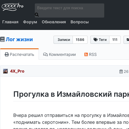
Главная
Форум
Обновления
Вопросы
Лог жизни
Записи
1586
Теги
111
Распечатать
Комментарии
RSS
4X_Pro
26
Прогулка в Измайловский пар
Вчера решил отправиться на прогулку в Измайло
«поднимать серотонин». Тем более впервые за п
время выдался по-настоящему солнечный день, и