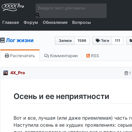
Главная
Форум
Обновления
Вопросы
Лог жизни
Записи
1586
Теги
111
Распечатать
Комментарии
RSS
4X_Pro
1
Осень и ее неприятности
Вот и все, лучшая (или даже приемлемая) часть г
Наступила осень в ее худших проявлениях: серы
дни, сопровождаемые упадком сил и полным неж