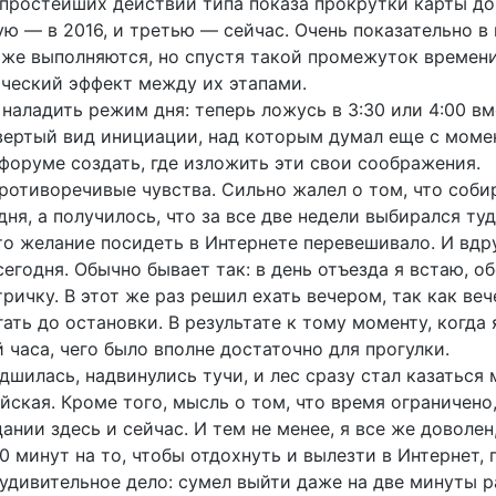
 простейших действий типа показа прокрутки карты до
рую — в 2016, и третью — сейчас. Очень показательно в 
е же выполняются, но спустя такой промежуток времени
ический эффект между их этапами.
 наладить режим дня: теперь ложусь в 3:30 или 4:00 вме
твертый вид инициации, над которым думал еще с моме
 форуме создать, где изложить эти свои соображения.
ротиворечивые чувства. Сильно жалел о том, что собир
дня, а получилось, что за все две недели выбирался туд
то желание посидеть в Интернете перевешивало. И вдр
егодня. Обычно бывает так: в день отъезда я встаю, о
ичку. В этот же раз решил ехать вечером, так как веч
ть до остановки. В результате к тому моменту, когда 
 часа, чего было вполне достаточно для прогулки.
удшилась, надвинулись тучи, и лес сразу стал казаться
айская. Кроме того, мысль о том, что время ограничено
ии здесь и сейчас. И тем не менее, я все же доволен,
40 минут на то, чтобы отдохнуть и вылезти в Интернет,
и, удивительное дело: сумел выйти даже на две минуты 