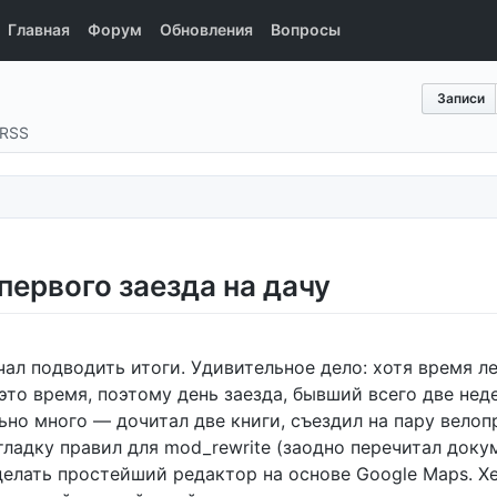
Главная
Форум
Обновления
Вопросы
Записи
RSS
первого заезда на дачу
чал подводить итоги. Удивительное дело: хотя время л
это время, поэтому день заезда, бывший всего две нед
ьно много — дочитал две книги, съездил на пару велоп
отладку правил для mod_rewrite (заодно перечитал док
елать простейший редактор на основе Google Maps. Хех