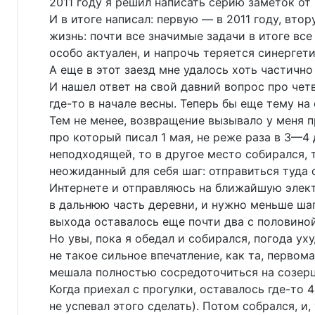
2011 году я решил написать серию заметок от
И в итоге написал: первую — в 2011 году, вто
жизнь: почти все значимые задачи в итоге вс
особо актуален, и напрочь теряется синергет
А еще в этот заезд мне удалось хоть частично
И нашел ответ на свой давний вопрос про че
где-то в начале весны. Теперь бы еще тему на
Тем не менее, возвращение вызывало у меня п
про который писал 1 мая, не реже раза в 3—4 
неподходящей, то в другое место собирался, 
неожиданный для себя шаг: отправиться туда с
Интернете и отправляюсь на ближайшую электр
в дальнюю часть деревни, и нужно меньше шага
выхода оставалось еще почти два с половиной
Но увы, пока я обедал и собирался, погода ух
не такое сильное впечатление, как та, первом
мешала полностью сосредоточиться на созерцан
Когда приехал с прогулки, оставалось где-то 
не успевал этого сделать). Потом собрался, 