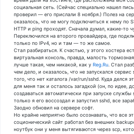
социальная сеть. (Сейчас специально нашел пис
проверил — его прислали 8 ноября.) Полез на сер
оказалось, что не могу подключиться к нему по S
HTTP и ping проходят. Сначала думал, какие-то чу
Переключился на второго провайдера, где подкл
только по IPv4, но и там — то же самое.
Стал разбираться. К счастью, у этого хостера ес
виртуальная консоль, правда, малость тормозная
лучше такая, чем никакой, как у
Reg.Ru
. Стал раз
чем дело, и оказалось, что не запускался сервис 
того, что нет каталога /var/run/sshd. Куда делся э
для меня так и осталось загадкой (он, по идее, 
создаваться автоматически при запуске службы s
только я его воссоздал и запустил sshd, все зара
Заодно обновил на сервере софт.
Но крайне неприятно было осознавать, что все э
соционический сайт работал без внешних backup
ноутбук они у меня вытягиваются через scp, кот