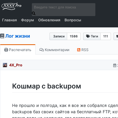
Главная
Форум
Обновления
Вопросы
Лог жизни
Записи
1586
Теги
111
Распечатать
Комментарии
RSS
4X_Pro
Кошмар с backupом
Не прошло и полгода, как я все же собрался сде
backupов баз своих сайтов на бесплатный FTP, к
время дали на хостинге, где расположена моя с