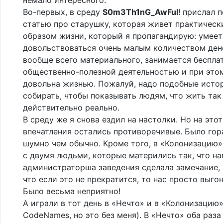
Во-первых, в среду
S0m3Th1nG_AwFul
! прислал
статью про старушку, которая живет практическ
образом жизни, который я пропагандирую: умеет
довольствоваться очень малым количеством дене
вообще всего материального, занимается беспла
общественно-полезной деятельностью и при это
довольна жизнью. Пожалуй, надо подобные исто
собирать, чтобы показывать людям, что жить та
действительно реально.
В среду же я снова ездил на настолки. Но на этот
впечатления остались противоречивые. Было гор
шумно чем обычно. Кроме того, в «Колонизацию» 
с двумя людьми, которые матерились так, что н
администраторша заведения сделала замечание,
что если это не прекратится, то нас просто выгон
Было весьма неприятно!
А играли в тот день в «Нечто» и в «Колонизацию»
CodeNames, но это без меня). В «Нечто» оба раз