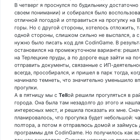
В четверг я проснулся по будильнику достаточно 
своем понимании) и собирался было воспользов
отличной погодой и отправиться на прогулку на 
горы. Но с другой стороны, хотелось отложить, т
одной стороны, слишком сильно не выспался, а 
нужно было писать код для CodinGame. В результ
остановился на промежуточном варианте: решил
на Терлецкие пруды, а по дороге еще зайти на по
отправить документы, связанные с ИП-деятельно
всегда, прособирался, и пришел в парк тогда, ког
начинало темнеть, что значительно уменьшило вп
прогулки.
А в пятницу мы с
Tell
ой решили прогуляться в ра
города. Она была там незадолго до этого и нашл
интересных мест, и решила показать их мне. Сна
планировалось, что прогулка будет небольшой: ч
полтора, а потом я отправлюсь домой и займусь
программы для CodinGame. Но получилось как вс
так как ожидалось. Сначала нормально прогулял