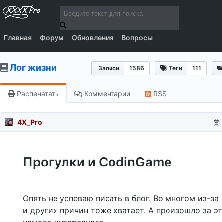
Главная
Форум
Обновления
Вопросы
Лог жизни
Записи
1586
Теги
111
Распечатать
Комментарии
RSS
4X_Pro
Прогулки и CodinGame
Опять не успеваю писать в блог. Во многом из-за 
и других причин тоже хватает. А произошло за э
немало интересного.