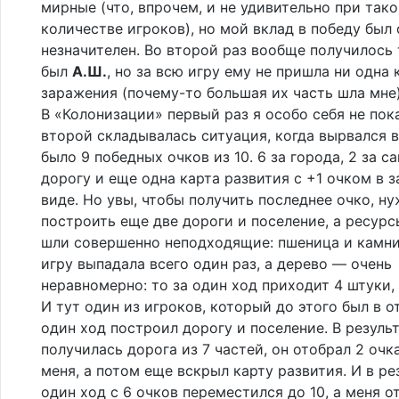
мирные (что, впрочем, и не удивительно при так
количестве игроков), но мой вклад в победу был 
незначителен. Во второй раз вообще получилось 
был
А.Ш.
, но за всю игру ему не пришла ни одна 
заражения (почему-то большая их часть шла мне)
В «Колонизации» первый раз я особо себя не пока
второй складывалась ситуация, когда вырвался в
было 9 победных очков из 10. 6 за города, 2 за 
дорогу и еще одна карта развития с +1 очком в 
виде. Но увы, чтобы получить последнее очко, н
построить еще две дороги и поселение, а ресурс
шли совершенно неподходящие: пшеница и камни.
игру выпадала всего один раз, а дерево — очень
неравномерно: то за один ход приходит 4 штуки, 
И тут один из игроков, который до этого был в о
один ход построил дорогу и поселение. В результ
получилась дорога из 7 частей, он отобрал 2 очка
меня, а потом еще вскрыл карту развития. И в ре
один ход с 6 очков переместился до 10, а меня от